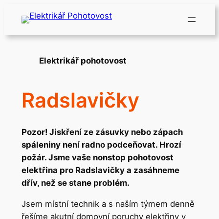
Přeskočit
na
obsah
Elektrikář pohotovost
Radslavičky
Pozor! Jiskření ze zásuvky nebo zápach
spáleniny není radno podceňovat. Hrozí
požár. Jsme vaše nonstop pohotovost
elektřina pro Radslavičky a zasáhneme
dřív, než se stane problém.
Jsem místní technik a s naším týmem denně
řešíme akutní domovní poruchy elektřiny v