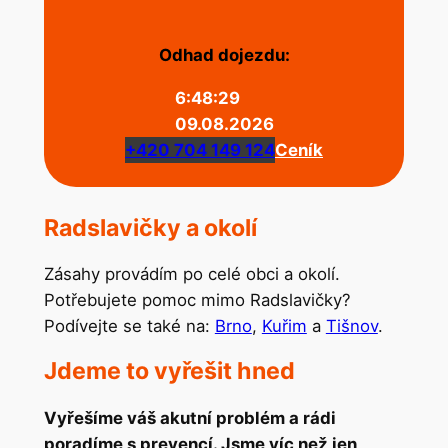
Odhad dojezdu:
6:48:29
09.08.2026
+420 704 149 124
Ceník
Radslavičky a okolí
Zásahy provádím po celé obci a okolí.
Potřebujete pomoc mimo Radslavičky?
Podívejte se také na:
Brno
,
Kuřim
a
Tišnov
.
Jdeme to vyřešit hned
Vyřešíme váš akutní problém a rádi
poradíme s prevencí. Jsme víc než jen