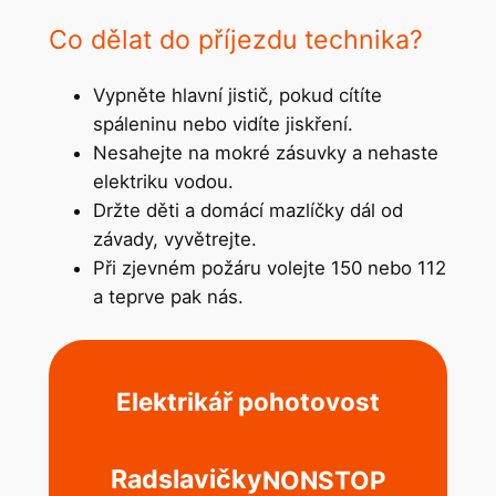
Co dělat do příjezdu technika?
Vypněte hlavní jistič, pokud cítíte
spáleninu nebo vidíte jiskření.
Nesahejte na mokré zásuvky a nehaste
elektriku vodou.
Držte děti a domácí mazlíčky dál od
závady, vyvětrejte.
Při zjevném požáru volejte 150 nebo 112
a teprve pak nás.
Elektrikář pohotovost
Radslavičky
NONSTOP