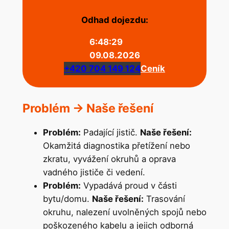
Odhad dojezdu:
6:48:29
09.08.2026
+420 704 149 124
Ceník
Problém -> Naše řešení
Problém:
Padající jistič.
Naše řešení:
Okamžitá diagnostika přetížení nebo
zkratu, vyvážení okruhů a oprava
vadného jističe či vedení.
Problém:
Vypadává proud v části
bytu/domu.
Naše řešení:
Trasování
okruhu, nalezení uvolněných spojů nebo
poškozeného kabelu a jejich odborná