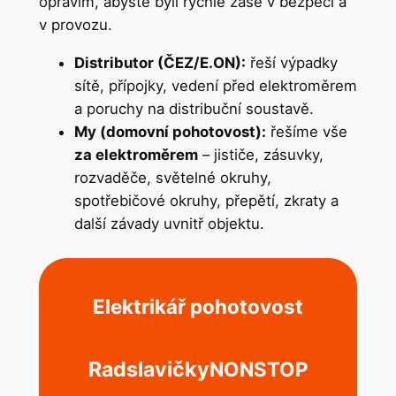
opravím, abyste byli rychle zase v bezpečí a
v provozu.
Distributor (ČEZ/E.ON):
řeší výpadky
sítě, přípojky, vedení před elektroměrem
a poruchy na distribuční soustavě.
My (domovní pohotovost):
řešíme vše
za elektroměrem
– jističe, zásuvky,
rozvaděče, světelné okruhy,
spotřebičové okruhy, přepětí, zkraty a
další závady uvnitř objektu.
Elektrikář pohotovost
Radslavičky
NONSTOP