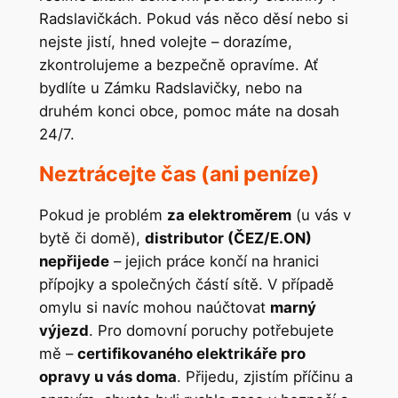
Radslavičkách. Pokud vás něco děsí nebo si
nejste jistí, hned volejte – dorazíme,
zkontrolujeme a bezpečně opravíme. Ať
bydlíte u Zámku Radslavičky, nebo na
druhém konci obce, pomoc máte na dosah
24/7.
Neztrácejte čas (ani peníze)
Pokud je problém
za elektroměrem
(u vás v
bytě či domě),
distributor (ČEZ/E.ON)
nepřijede
– jejich práce končí na hranici
přípojky a společných částí sítě. V případě
omylu si navíc mohou naúčtovat
marný
výjezd
. Pro domovní poruchy potřebujete
mě –
certifikovaného elektrikáře pro
opravy u vás doma
. Přijedu, zjistím příčinu a