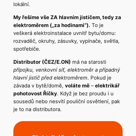
lokální.
My řešíme vše ZA hlavním jističem, tedy za
elektroměrem („za hodinami“).
To je
veškerá elektroinstalace uvnitř bytu/domu:
rozvaděč, okruhy, zásuvky, vypínače, světla,
spotřebiče.
Distributor (ČEZ/E.ON)
má na starosti
přípojku, venkovní síť, elektroměr a případný
hlavní jistič před elektroměrem
. Pokud je
závada v bytě/domě,
voláte mě
–
elektrikář
pohotovost Říčky
. Když je bez proudu i u
sousedů nebo nesvítí pouliční osvětlení, pak
je to na distributora.