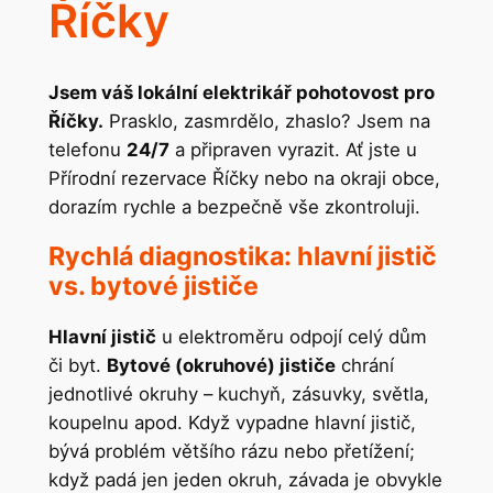
Říčky
Jsem váš lokální elektrikář pohotovost pro
Říčky.
Prasklo, zasmrdělo, zhaslo? Jsem na
telefonu
24/7
a připraven vyrazit. Ať jste u
Přírodní rezervace Říčky nebo na okraji obce,
dorazím rychle a bezpečně vše zkontroluji.
Rychlá diagnostika: hlavní jistič
vs. bytové jističe
Hlavní jistič
u elektroměru odpojí celý dům
či byt.
Bytové (okruhové) jističe
chrání
jednotlivé okruhy – kuchyň, zásuvky, světla,
koupelnu apod. Když vypadne hlavní jistič,
bývá problém většího rázu nebo přetížení;
když padá jen jeden okruh, závada je obvykle