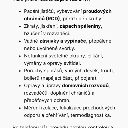
Padání jističů, vybavování
proudových
chráničů (RCD)
, přetížené okruhy.
Zkraty, jiskření,
zápach spáleniny
,
bzučení v rozvaděči.
Vadné
zásuvky a vypínače
, přepálené
nebo uvolněné svorky.
Nefunkční světelné okruhy, blikání,
výměny a opravy svítidel.
Poruchy sporáků, varných desek, troub,
bojlerů (napájecí část, připojení).
Opravy a úpravy
domovních rozvodů
,
rozvaděčů, doplnění chráničů a
přepěťových ochran.
Měření izolace, lokalizace přechodových
odporů a přehřívání, termodiagnostika.
Po telefonu vás provedu rychlou kontrolou a