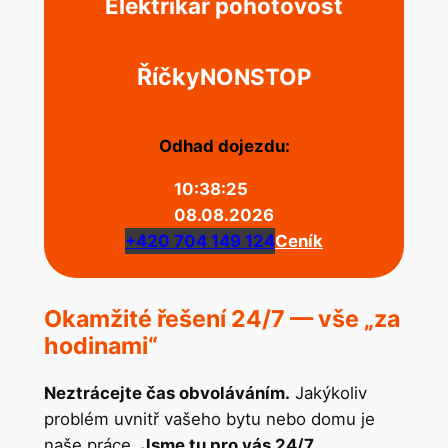
Elektrikář pohotovost
Říčky
NONSTOP
Odhad dojezdu:
10:38:25
08.08.2026
+420 704 149 124
Ceník
Okamžité řešení 24/7 — vše „za
hodinami“
Neztrácejte čas obvoláváním.
Jakýkoliv
problém uvnitř vašeho bytu nebo domu je
naše práce.
Jsme tu pro vás 24/7.