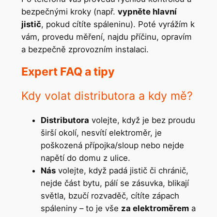
bezpečnými kroky (např.
vypněte hlavní
jistič
, pokud cítíte spáleninu). Poté vyrážím k
vám, provedu měření, najdu příčinu, opravím
a bezpečně zprovozním instalaci.
Expert FAQ a tipy
Kdy volat distributora a kdy mě?
Distributora
volejte, když je bez proudu
širší okolí, nesvítí elektroměr, je
poškozená přípojka/sloup nebo nejde
napětí do domu z ulice.
Nás
volejte, když padá jistič či chránič,
nejde část bytu, pálí se zásuvka, blikají
světla, bzučí rozvaděč, cítíte zápach
spáleniny – to je vše
za elektroměrem
a