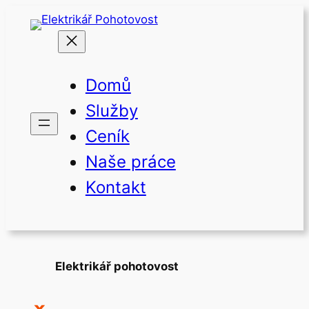
Přeskočit
na
obsah
Domů
Služby
Ceník
Naše práce
Kontakt
Elektrikář pohotovost