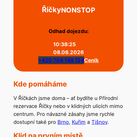
Říčky
NONSTOP
Odhad dojezdu:
10:38:25
08.08.2026
+420 704 149 124
Ceník
Kde pomáháme
V Říčkách jsme doma – ať bydlíte u Přírodní
rezervace Říčky nebo v klidných ulicích mimo
centrum. Pro návazné zásahy jsme rychle
dostupní také pro
Brno
,
Kuřim
a
Tišnov
.
Klid na prvním místě