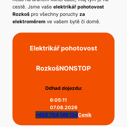
cestě. Jsme vaše
elektrikář pohotovost
Rozkoš
pro všechny poruchy
za
elektroměrem
ve vašem bytě či domě.
Elektrikář pohotovost
Rozkoš
NONSTOP
Odhad dojezdu:
6:05:11
07.08.2026
+420 704 149 124
Ceník