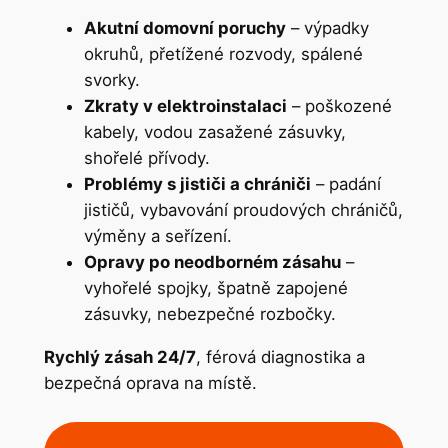
Akutní domovní poruchy
– výpadky
okruhů, přetížené rozvody, spálené
svorky.
Zkraty v elektroinstalaci
– poškozené
kabely, vodou zasažené zásuvky,
shořelé přívody.
Problémy s jističi a chrániči
– padání
jističů, vybavování proudových chráničů,
výměny a seřízení.
Opravy po neodborném zásahu
–
vyhořelé spojky, špatně zapojené
zásuvky, nebezpečné rozbočky.
Rychlý zásah 24/7
, férová diagnostika a
bezpečná oprava na místě.