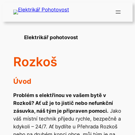
Přeskočit
na
obsah
Elektrikář pohotovost
Rozkoš
Úvod
Problém s elektřinou ve vašem bytě v
Rozkoš? Ať už je to jistič nebo nefunkční
zásuvka, náš tým je připraven pomoci.
Jako
váš místní technik přijedu rychle, bezpečně a
kdykoli – 24/7. Ať bydlíte u Přehrada Rozkoš
nebo na druhém konci obce, můj tým je na