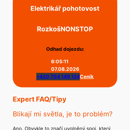
Elektrikář pohotovost
Rozkoš
NONSTOP
Odhad dojezdu:
6:05:11
07.08.2026
+420 704 149 124
Ceník
Expert FAQ/Tipy
Blikají mi světla, je to problém?
Ano. Obvykle to značí uvolněný spoj, který