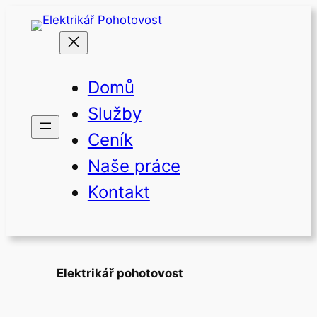
Přeskočit
na
obsah
Domů
Služby
Ceník
Naše práce
Kontakt
Elektrikář pohotovost