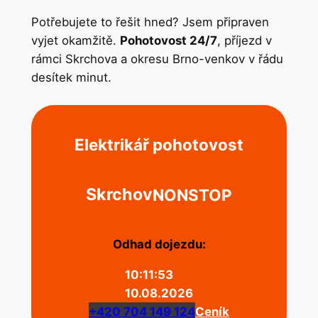
Potřebujete to řešit hned? Jsem připraven
vyjet okamžitě.
Pohotovost 24/7
, příjezd v
rámci Skrchova a okresu Brno-venkov v řádu
desítek minut.
Elektrikář pohotovost
Skrchov
NONSTOP
Odhad dojezdu:
10:11:53
10.08.2026
+420 704 149 124
Ceník