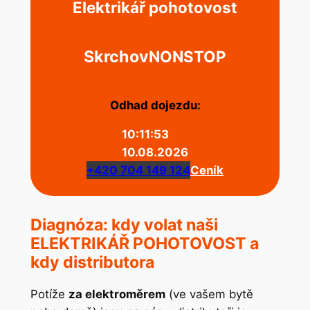
Elektrikář pohotovost
Skrchov
NONSTOP
Odhad dojezdu:
10:11:53
10.08.2026
+420 704 149 124
Ceník
Diagnóza: kdy volat naši
ELEKTRIKÁŘ POHOTOVOST a
kdy distributora
Potíže
za elektroměrem
(ve vašem bytě