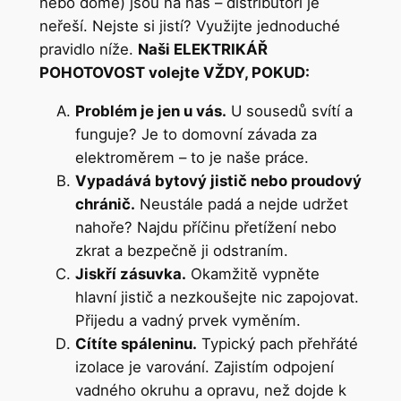
nebo domě) jsou na nás – distributoři je
neřeší. Nejste si jistí? Využijte jednoduché
pravidlo níže.
Naši ELEKTRIKÁŘ
POHOTOVOST volejte VŽDY, POKUD:
Problém je jen u vás.
U sousedů svítí a
funguje? Je to domovní závada za
elektroměrem – to je naše práce.
Vypadává bytový jistič nebo proudový
chránič.
Neustále padá a nejde udržet
nahoře? Najdu příčinu přetížení nebo
zkrat a bezpečně ji odstraním.
Jiskří zásuvka.
Okamžitě vypněte
hlavní jistič a nezkoušejte nic zapojovat.
Přijedu a vadný prvek vyměním.
Cítíte spáleninu.
Typický pach přehřáté
izolace je varování. Zajistím odpojení
vadného okruhu a opravu, než dojde k