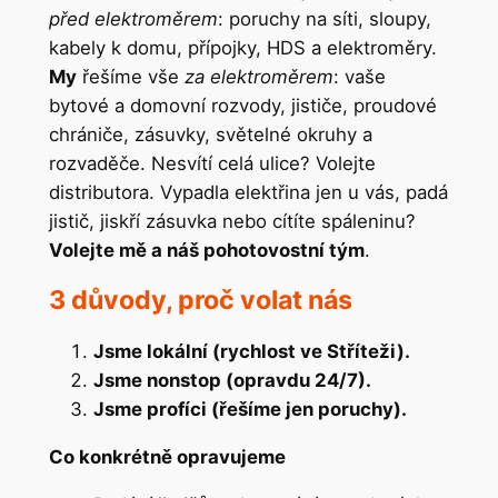
před elektroměrem
: poruchy na síti, sloupy,
kabely k domu, přípojky, HDS a elektroměry.
My
řešíme vše
za elektroměrem
: vaše
bytové a domovní rozvody, jističe, proudové
chrániče, zásuvky, světelné okruhy a
rozvaděče. Nesvítí celá ulice? Volejte
distributora. Vypadla elektřina jen u vás, padá
jistič, jiskří zásuvka nebo cítíte spáleninu?
Volejte mě a náš pohotovostní tým
.
3 důvody, proč volat nás
Jsme lokální (rychlost ve Stříteži).
Jsme nonstop (opravdu 24/7).
Jsme profíci (řešíme jen poruchy).
Co konkrétně opravujeme