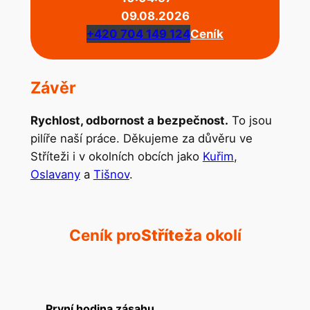
09.08.2026
+420 704 149 124
Ceník
Závěr
Rychlost, odbornost a bezpečnost.
To jsou
pilíře naší práce. Děkujeme za důvěru ve
Stříteži i v okolních obcích jako
Kuřim
,
Oslavany
a
Tišnov
.
Ceník pro
Střítež
a okolí
První hodina zásahu