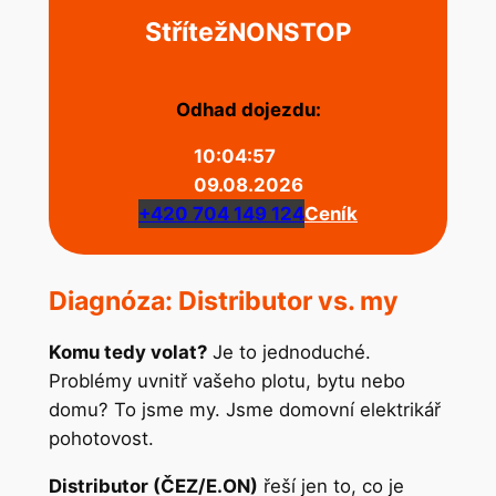
Střítež
NONSTOP
Odhad dojezdu:
10:04:57
09.08.2026
+420 704 149 124
Ceník
Diagnóza: Distributor vs. my
Komu tedy volat?
Je to jednoduché.
Problémy uvnitř vašeho plotu, bytu nebo
domu? To jsme my. Jsme domovní elektrikář
pohotovost.
Distributor (ČEZ/E.ON)
řeší jen to, co je