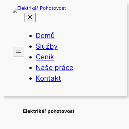
Přeskočit
na
obsah
Domů
Služby
Ceník
Naše práce
Kontakt
Elektrikář pohotovost