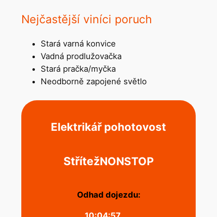
Nejčastější viníci poruch
Stará varná konvice
Vadná prodlužovačka
Stará pračka/myčka
Neodborně zapojené světlo
Elektrikář pohotovost
Střítež
NONSTOP
Odhad dojezdu:
10:04:57