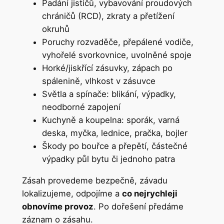
Padání jističů, vybavování proudových
chráničů (RCD), zkraty a přetížení
okruhů
Poruchy rozvaděče, přepálené vodiče,
vyhořelé svorkovnice, uvolněné spoje
Horké/jiskřící zásuvky, zápach po
spálenině, vlhkost v zásuvce
Světla a spínače: blikání, výpadky,
neodborné zapojení
Kuchyně a koupelna: sporák, varná
deska, myčka, lednice, pračka, bojler
Škody po bouřce a přepětí, částečné
výpadky půl bytu či jednoho patra
Zásah provedeme bezpečně, závadu
lokalizujeme, odpojíme a
co nejrychleji
obnovíme provoz
. Po dořešení předáme
záznam o zásahu.