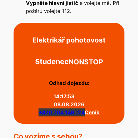
Vypněte hlavní jistič
a volejte mě. Při
požáru volejte 112.
Elektrikář pohotovost
Studenec
NONSTOP
Odhad dojezdu:
14:17:53
08.08.2026
+420 704 149 124
Ceník
Co vozíme s sebou?