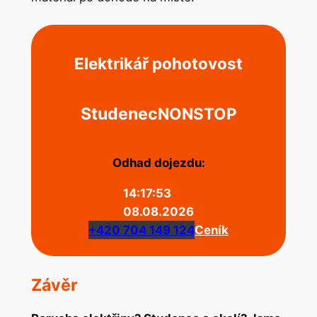
Elektrikář pohotovost
Studenec
NONSTOP
Odhad dojezdu:
14:17:53
08.08.2026
+420 704 149 124
Ceník
Závěr