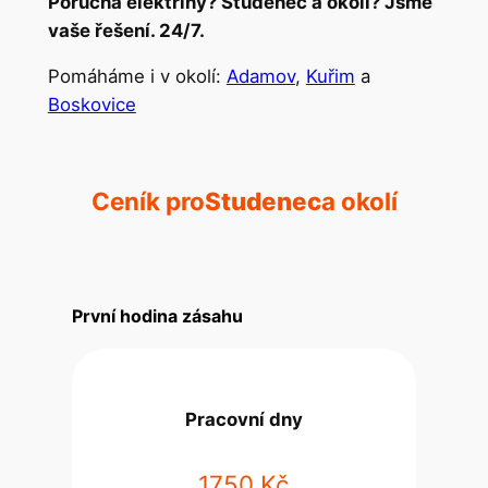
Porucha elektřiny? Studenec a okolí? Jsme
vaše řešení. 24/7.
Pomáháme i v okolí:
Adamov
,
Kuřim
a
Boskovice
Ceník pro
Studenec
a okolí
První hodina zásahu
Pracovní dny
1750 Kč