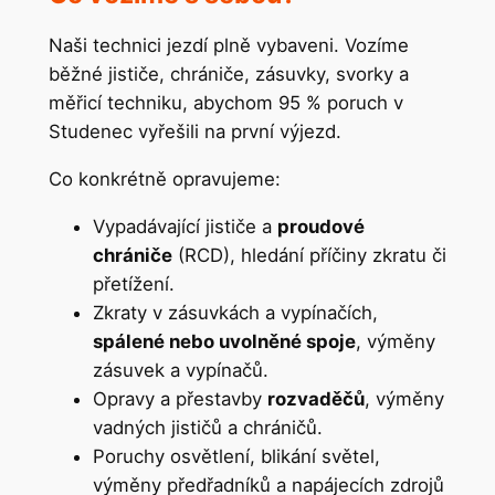
Naši technici jezdí plně vybaveni. Vozíme
běžné jističe, chrániče, zásuvky, svorky a
měřicí techniku, abychom 95 % poruch v
Studenec vyřešili na první výjezd.
Co konkrétně opravujeme:
Vypadávající jističe a
proudové
chrániče
(RCD), hledání příčiny zkratu či
přetížení.
Zkraty v zásuvkách a vypínačích,
spálené nebo uvolněné spoje
, výměny
zásuvek a vypínačů.
Opravy a přestavby
rozvaděčů
, výměny
vadných jističů a chráničů.
Poruchy osvětlení, blikání světel,
výměny předřadníků a napájecích zdrojů