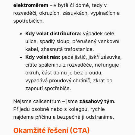
elektroměrem
– v bytě či domě, tedy v
rozvaděči, okruzích, zásuvkách, vypínačích a
spotřebičích.
Kdy volat distributora:
výpadek celé
ulice, spadlý sloup, přerušený venkovní
kabel, zhasnutá trafostanice.
Kdy volat nás:
padá jistič, jiskří zásuvka,
cítíte spáleninu z rozvaděče, nefunguje
okruh, část domu je bez proudu,
vypadává proudový chránič, zkrat po
zapnutí spotřebiče.
Nejsme callcentrum – jsme
zásahový tým
.
Přijedu osobně nebo s kolegou, rychle
najdeme příčinu a bezpečně ji odstraníme.
Okamžité řešení (CTA)