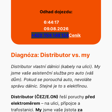
Odhad dojezdu:
6:44:17
09.08.2026
+420 704 149 124
Ceník
Diagnóza: Distributor vs. my
Distributor vlastní dálnici (kabely na ulici). My
jsme vaše asistenční služba pro auto (váš
dům). Pokud se porouchá auto, nevoláte
správu dálnic. Stejné je to s elektřinou.
Distributor (ČEZ/E.ON)
řeší poruchy
před
elektroměrem
– na ulici, přípojce a
trafostanici.
My
jsme vaše jistota
za