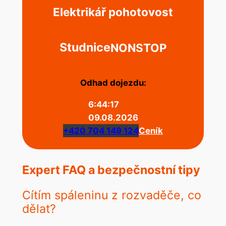
Elektrikář pohotovost
Studnice
NONSTOP
Odhad dojezdu:
6:44:17
09.08.2026
+420 704 149 124
Ceník
Expert FAQ a bezpečnostní tipy
Cítím spáleninu z rozvaděče, co
dělat?