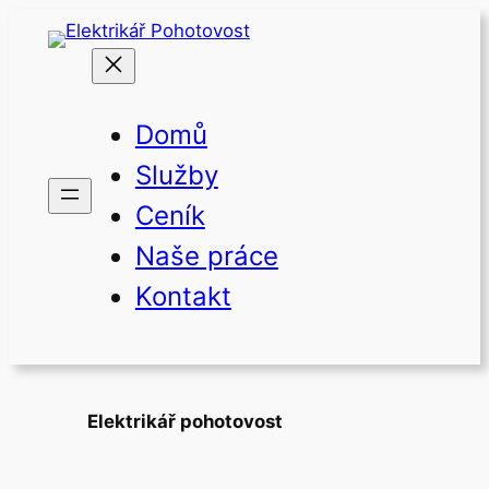
Přeskočit
na
obsah
Domů
Služby
Ceník
Naše práce
Kontakt
Elektrikář pohotovost