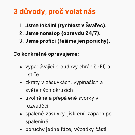
3 důvody, proč volat nás
Jsme lokální (rychlost v Švařec).
Jsme nonstop (opravdu 24/7).
Jsme profíci (řešíme jen poruchy).
Co konkrétně opravujeme:
vypadávající proudový chránič (FI) a
jističe
zkraty v zásuvkách, vypínačích a
světelných okruzích
uvolněné a přepálené svorky v
rozvaděči
spálené zásuvky, jiskření, zápach po
spálenině
poruchy jedné fáze, výpadky části