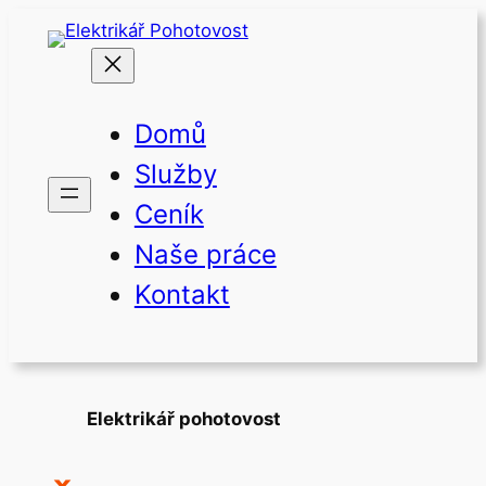
Přeskočit
na
obsah
Domů
Služby
Ceník
Naše práce
Kontakt
Elektrikář pohotovost