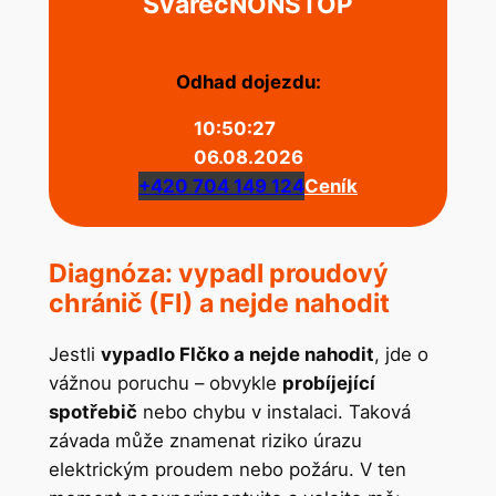
Švařec
NONSTOP
Odhad dojezdu:
10:50:27
06.08.2026
+420 704 149 124
Ceník
Diagnóza: vypadl proudový
chránič (FI) a nejde nahodit
Jestli
vypadlo FIčko a nejde nahodit
, jde o
vážnou poruchu – obvykle
probíjející
spotřebič
nebo chybu v instalaci. Taková
závada může znamenat riziko úrazu
elektrickým proudem nebo požáru. V ten