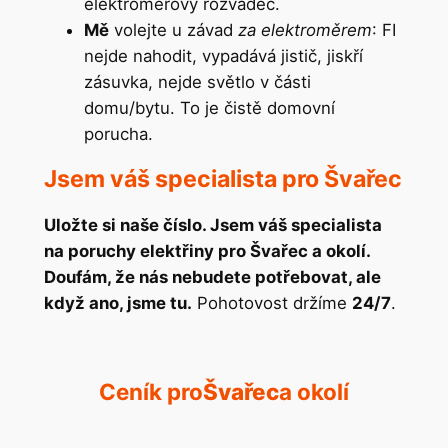
elektroměrový rozvaděč.
Mě
volejte u závad
za elektroměrem
: FI
nejde nahodit, vypadává jistič, jiskří
zásuvka, nejde světlo v části
domu/bytu. To je čistě domovní
porucha.
Jsem váš specialista pro Švařec
Uložte si naše číslo. Jsem váš specialista
na poruchy elektřiny pro Švařec a okolí.
Doufám, že nás nebudete potřebovat, ale
když ano, jsme tu.
Pohotovost držíme
24/7
.
Ceník pro
Švařec
a okolí