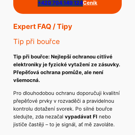
+420 704 149 124
Ceník
Expert FAQ / Tipy
Tip při bouřce
Tip při bouřce: Nejlepší ochranou citlivé
elektroniky je fyzické vytažení ze zásuvky.
Přepěťová ochrana pomůže, ale není
všemocná.
Pro dlouhodobou ochranu doporučuji kvalitní
přepěťové prvky v rozvaděči a pravidelnou
kontrolu dotažení svorek. Po silné bouřce
sledujte, zda nezačal
vypadávat FI
nebo
jističe častěji – to je signál, ať mě zavoláte.