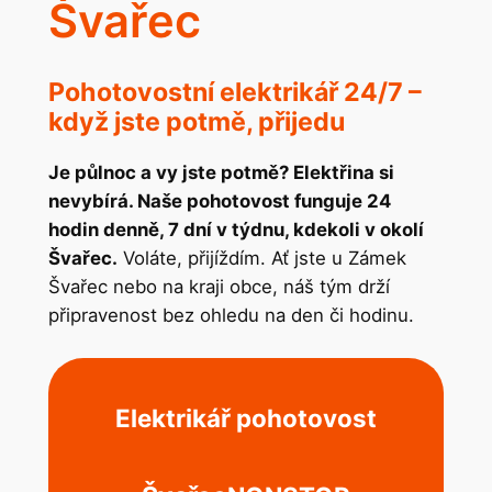
Švařec
Pohotovostní elektrikář 24/7 –
když jste potmě, přijedu
Je půlnoc a vy jste potmě? Elektřina si
nevybírá. Naše pohotovost funguje 24
hodin denně, 7 dní v týdnu, kdekoli v okolí
Švařec.
Voláte, přijíždím. Ať jste u Zámek
Švařec nebo na kraji obce, náš tým drží
připravenost bez ohledu na den či hodinu.
Elektrikář pohotovost