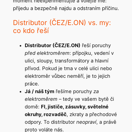
moment neexperimentujte a volejte mě:
přijedu a bezpečně najdu a odstraním příčinu.
Distributor (ČEZ/E.ON) vs. my:
co kdo řeší
Distributor (ČEZ/E.ON)
řeší poruchy
před elektroměrem
: přípojku, vedení v
ulici, sloupy, transformátory a hlavní
přívod. Pokud je tma v celé ulici nebo
elektroměr vůbec neměří, je to jejich
práce.
Já / náš tým
řešíme poruchy
za
elektroměrem
– tedy ve vašem bytě či
domě:
FI, jističe, zásuvky, světelné
okruhy, rozvaděč
, zkraty a přechodové
odpory. To distributor
neopraví
, a právě
proto voláte nás.