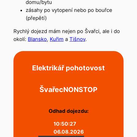
domu/bytu
zásahy po vytopení nebo po bouřce
(přepětí)
Rychlý dojezd mám nejen po Švařci, ale i do
okolí:
Blansko
,
Kuřim
a
Tišnov
.
Elektrikář pohotovost
Švařec
NONSTOP
Odhad dojezdu:
10:50:27
06.08.2026