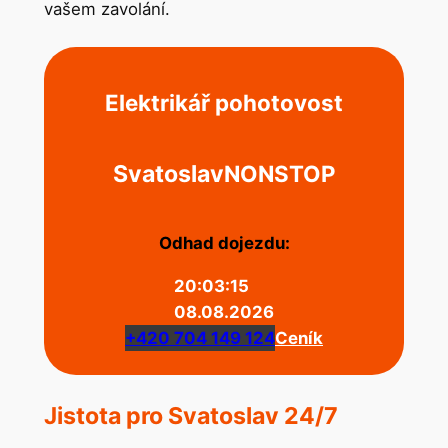
vašem zavolání.
Elektrikář pohotovost
Svatoslav
NONSTOP
Odhad dojezdu:
20:03:15
08.08.2026
+420 704 149 124
Ceník
Jistota pro Svatoslav 24/7