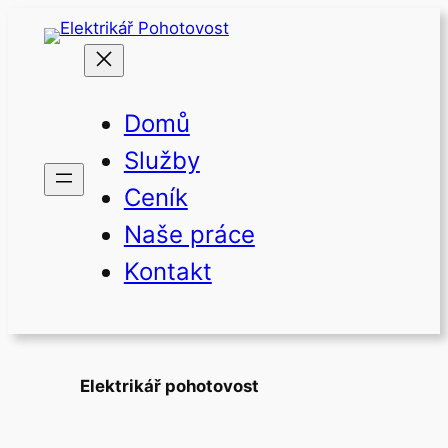
Přeskočit
na
obsah
Domů
Služby
Ceník
Naše práce
Kontakt
Elektrikář pohotovost