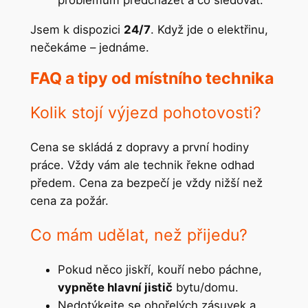
Jsem k dispozici
24/7
. Když jde o elektřinu,
nečekáme – jednáme.
FAQ a tipy od místního technika
Kolik stojí výjezd pohotovosti?
Cena se skládá z dopravy a první hodiny
práce. Vždy vám ale technik řekne odhad
předem. Cena za bezpečí je vždy nižší než
cena za požár.
Co mám udělat, než přijedu?
Pokud něco jiskří, kouří nebo páchne,
vypněte hlavní jistič
bytu/domu.
Nedotýkejte se ohořelých zásuvek a