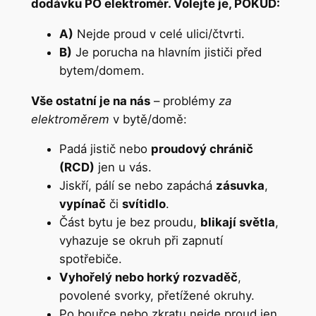
dodávku PO elektroměr. Volejte je, POKUD:
A)
Nejde proud v celé ulici/čtvrti.
B)
Je porucha na hlavním jističi před
bytem/domem.
Vše ostatní je na nás
– problémy
za
elektroměrem
v bytě/domě:
Padá jistič nebo
proudový chránič
(RCD)
jen u vás.
Jiskří, pálí se nebo zapáchá
zásuvka
,
vypínač
či
svítidlo
.
Část bytu je bez proudu,
blikají světla
,
vyhazuje se okruh při zapnutí
spotřebiče.
Vyhořelý nebo horký rozvaděč
,
povolené svorky, přetížené okruhy.
Po bouřce nebo zkratu nejde proud jen