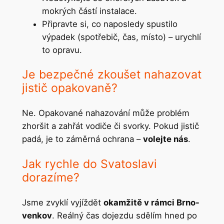
mokrých částí instalace.
Připravte si, co naposledy spustilo
výpadek (spotřebič, čas, místo) – urychlí
to opravu.
Je bezpečné zkoušet nahazovat
jistič opakovaně?
Ne. Opakované nahazování může problém
zhoršit a zahřát vodiče či svorky. Pokud jistič
padá, je to záměrná ochrana –
volejte nás
.
Jak rychle do Svatoslavi
dorazíme?
Jsme zvyklí vyjíždět
okamžitě v rámci Brno-
venkov
. Reálný čas dojezdu sdělím hned po