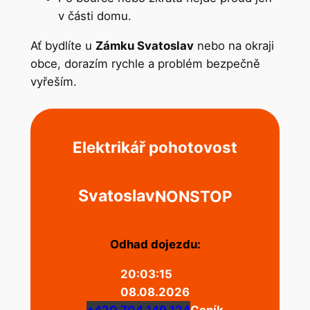
v části domu.
Ať bydlíte u
Zámku Svatoslav
nebo na okraji
obce, dorazím rychle a problém bezpečně
vyřeším.
Elektrikář pohotovost
Svatoslav
NONSTOP
Odhad dojezdu:
20:03:15
08.08.2026
+420 704 149 124
Ceník