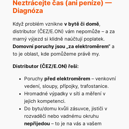
Neztrácejte čas (ani peníze) —
Diagnóza
Když problém vznikne
v bytě či domě
,
distributor (ČEZ/E.ON) vám nepomůže – a za
marný výjezd si klidně naúčtují poplatek.
Domovní poruchy jsou „za elektroměrem“
a
to je oblast, kde pomůžeme právě my.
Distributor (ČEZ/E.ON) řeší:
Poruchy
před elektroměrem
– venkovní
vedení, sloupy, přípojky, trafostanice.
Hromadné výpadky v síti a měření v
jejich kompetenci.
Do bytu/domu kvůli zásuvce, jističi v
rozvaděči nebo vadnému okruhu
nepřijedou
– to je na vás a vašem