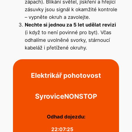
zápach). Blikání světel, jiskření a hřející
zásuvky jsou signál k okamžité kontrole
– vypněte okruh a zavolejte.
Nechte si jednou za 5 let udělat revizi
(i když to není povinné pro byt). Včas
odhalíme uvolněné svorky, stárnoucí
kabeláž i přetížené okruhy.
Elektrikář pohotovost
Syrovice
NONSTOP
Odhad dojezdu:
22:07:25