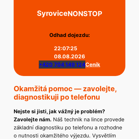
Syrovice
NONSTOP
Odhad dojezdu:
22:07:25
08.08.2026
+420 704 149 124
Ceník
Okamžitá pomoc — zavolejte,
diagnostikuji po telefonu
Nejste si jisti, jak vážný je problém?
Zavolejte nám.
Náš technik na lince provede
základní diagnostiku po telefonu a rozhodne
o nutnosti okamžitého výjezdu. Vysvětlím