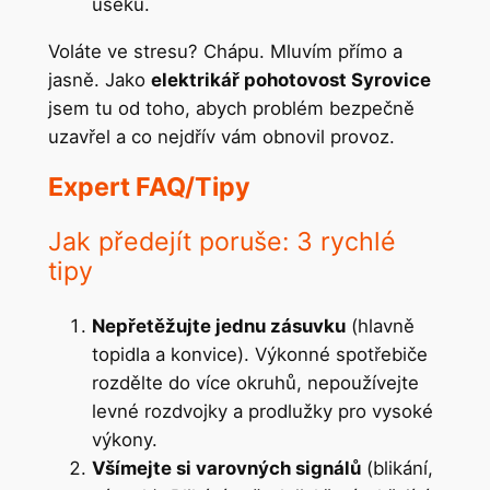
úseku.
Voláte ve stresu? Chápu. Mluvím přímo a
jasně. Jako
elektrikář pohotovost Syrovice
jsem tu od toho, abych problém bezpečně
uzavřel a co nejdřív vám obnovil provoz.
Expert FAQ/Tipy
Jak předejít poruše: 3 rychlé
tipy
Nepřetěžujte jednu zásuvku
(hlavně
topidla a konvice). Výkonné spotřebiče
rozdělte do více okruhů, nepoužívejte
levné rozdvojky a prodlužky pro vysoké
výkony.
Všímejte si varovných signálů
(blikání,