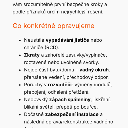
vám srozumitelně první bezpečné kroky a
podle příznaků určím nejrychlejší řešení.
Co konkrétně opravujeme
Neustálé
vypadávání jističe
nebo
chrániče (RCD).
Zkraty
a zahořelé zásuvky/vypínače,
roztavené nebo uvolněné svorky.
Nejde část bytu/domu –
vadný okruh
,
přerušené vedení, přechodový odpor.
Poruchy v
rozvaděči
: výměny modulů,
přepojení, odhalení přetížení.
Neobvyklý
zápach spáleniny
, jiskření,
blikání světel, přepětí po bouřce.
Dočasné
zabezpečení instalace
a
následná oprava/rekonstrukce vadného