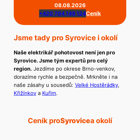
08.08.2026
+420 704 149 124
Ceník
Jsme tady pro Syrovice i okolí
Naše elektrikář pohotovost není jen pro
Syrovice. Jsme tým expertů pro celý
region.
Jezdíme po okrese Brno-venkov,
dorazíme rychle a bezpečně. Mrkněte i na
naše zásahy u sousedů:
Velké Hostěrádky
,
Křižínkov
a
Kuřim
.
Ceník pro
Syrovice
a okolí