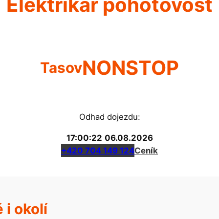
Elektrikář pohotovost
NONSTOP
Tasov
Odhad dojezdu:
17:00:22
06.08.2026
+420 704 149 124
Ceník
i okolí