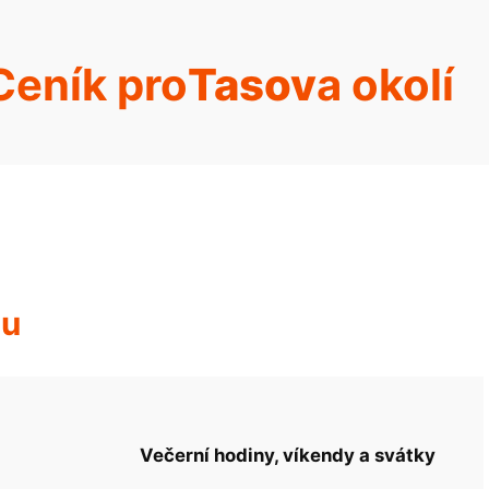
Ceník pro
Tasov
a okolí
hu
Večerní hodiny, víkendy a svátky