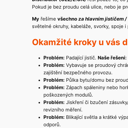
Pokud je bez proudu celá ulice, nebo je pr
My
řešíme
všechno
za hlavním jističem 
světelné okruhy, kabeláže, svorky, spoje i 
Okamžité kroky u vás d
Problém:
Padající jistič.
Naše řešení:
Problém:
Vybavuje se proudový chrá
zajištění bezpečného provozu.
Problém:
Půlka bytu/domu bez prou
Problém:
Zápach spáleniny nebo hor
poškozených modulů.
Problém:
Jiskření či bzučení zásuvk
revizního měření.
Problém:
Blikající světla a krátké vý
odporů.