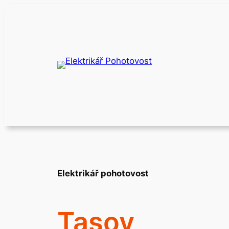
Přeskočit
na
obsah
Elektrikář pohotovost
Tasov