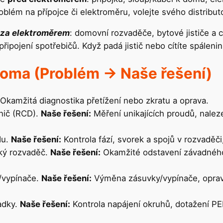
oblém na přípojce či elektroměru, volejte svého distribut
/ za elektroměrem
: domovní rozvaděče, bytové jističe a 
připojení spotřebičů. Když padá jistič nebo cítíte spáleni
oma (Problém -> Naše řešení)
Okamžitá diagnostika přetížení nebo zkratu a oprava.
nič (RCD).
Naše řešení:
Měření unikajících proudů, nalez
du.
Naše řešení:
Kontrola fází, svorek a spojů v rozvaděč
ký rozvaděč.
Naše řešení:
Okamžité odstavení závadného
y/vypínače.
Naše řešení:
Výměna zásuvky/vypínače, oprava
padky.
Naše řešení:
Kontrola napájení okruhů, dotažení P