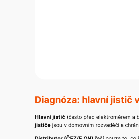
Diagnóza: hlavní jistič v
Hlavní jistič
(často před elektroměrem a 
jističe
jsou v domovním rozvaděči a chrání 
Distributor (ČEZ/E.ON)
řeší
pouze
to, co 