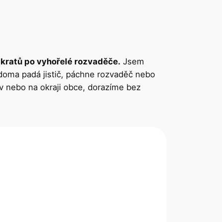
 zkratů po vyhořelé rozvaděče.
Jsem
doma padá jistič, páchne rozvaděč nebo
ov nebo na okraji obce, dorazíme bez