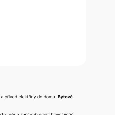
u a přívod elektřiny do domu.
Bytové
ektroměr a
zaplombovaný hlavní jistič
.