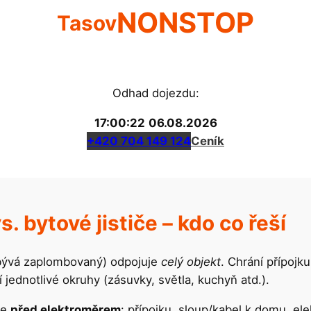
NONSTOP
Tasov
Odhad dojezdu:
17:00:22
06.08.2026
+420 704 149 124
Ceník
s. bytové jističe – kdo co řeší
bývá zaplombovaný) odpojuje
celý objekt
. Chrání přípojk
jednotlivé okruhy (zásuvky, světla, kuchyň atd.).
je
před elektroměrem
: přípojku, sloup/kabel k domu, el