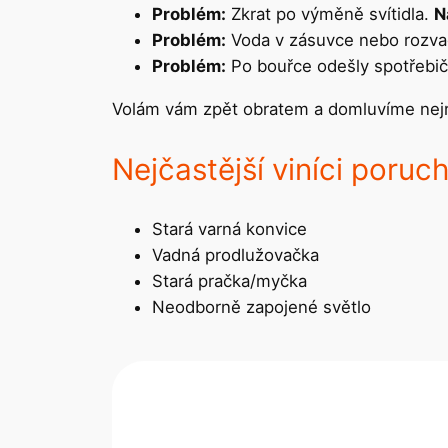
Problém:
Zkrat po výměně svítidla.
N
Problém:
Voda v zásuvce nebo rozva
Problém:
Po bouřce odešly spotřebi
Volám vám zpět obratem a domluvíme nejry
Nejčastější viníci poruc
Stará varná konvice
Vadná prodlužovačka
Stará pračka/myčka
Neodborně zapojené světlo