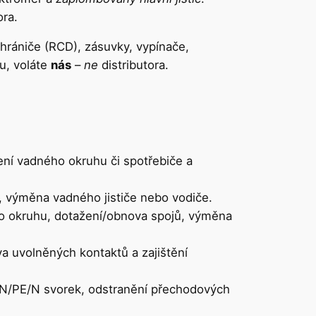
ora.
chrániče (RCD), zásuvky, vypínače,
nu, voláte
nás
–
ne
distributora.
ení vadného okruhu či spotřebiče a
i, výměna vadného jističe nebo vodiče.
 okruhu, dotažení/obnova spojů, výměna
 uvolněných kontaktů a zajištění
EN/PE/N svorek, odstranění přechodových