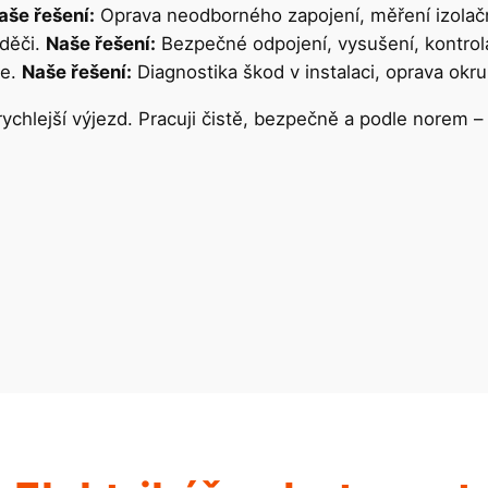
aše řešení:
Oprava neodborného zapojení, měření izolač
děči.
Naše řešení:
Bezpečné odpojení, vysušení, kontro
če.
Naše řešení:
Diagnostika škod v instalaci, oprava okr
chlejší výjezd. Pracuji čistě, bezpečně a podle norem 
h