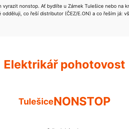
n vyrazit nonstop. Ať bydlíte u Zámek Tulešice nebo na k
dděluji, co řeší distributor (ČEZ/E.ON) a co řeším já: v
Elektrikář pohotovost
NONSTOP
Tulešice