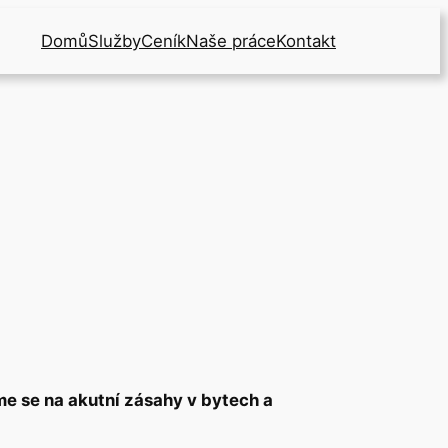
Domů
Služby
Ceník
Naše práce
Kontakt
me se na akutní zásahy v bytech a