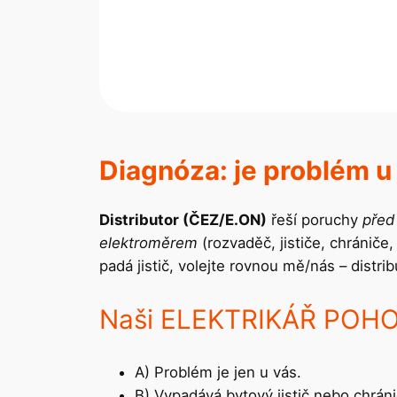
Diagnóza: je problém 
Distributor (ČEZ/E.ON)
řeší poruchy
před
elektroměrem
(rozvaděč, jističe, chrániče
padá jistič, volejte rovnou mě/nás – distri
Naši ELEKTRIKÁŘ POHO
A) Problém je jen u vás.
B) Vypadává bytový jistič nebo chráni