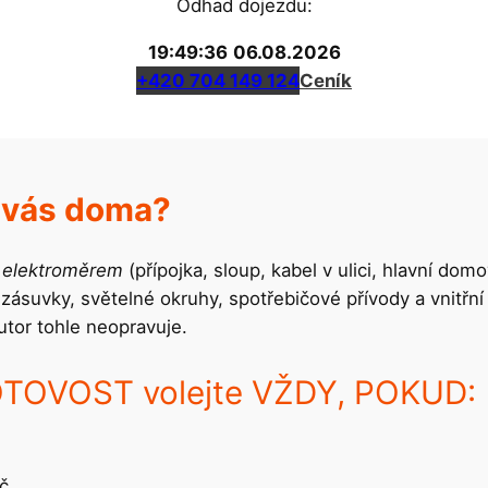
Odhad dojezdu:
19:49:36
06.08.2026
+420 704 149 124
Ceník
u vás doma?
 elektroměrem
(přípojka, sloup, kabel v ulici, hlavní dom
, zásuvky, světelné okruhy, spotřebičové přívody a vnitřn
butor tohle neopravuje.
TOVOST volejte VŽDY, POKUD:
č.