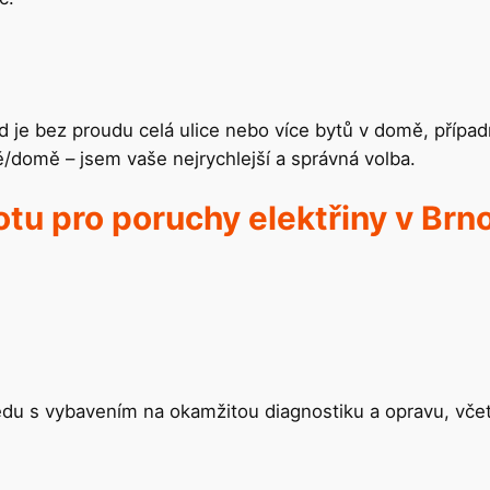
 je bez proudu celá ulice nebo více bytů v domě, přípa
ě/domě – jsem vaše nejrychlejší a správná volba.
totu pro poruchy elektřiny v Br
jedu s vybavením na okamžitou diagnostiku a opravu, včet