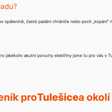
vadu?
h po spálenině, časté padání chrániče nebo pocit „kopání“ 
Pro jakékoliv akutní poruchy elektřiny jsme tu pro vás v Tu
eník pro
Tulešice
a okolí