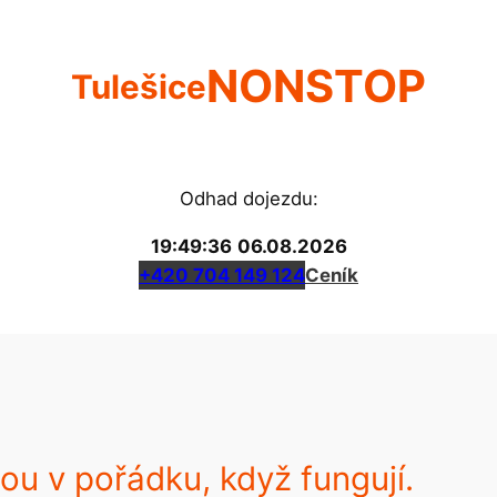
NONSTOP
Tulešice
Odhad dojezdu:
19:49:36
06.08.2026
+420 704 149 124
Ceník
sou v pořádku, když fungují.