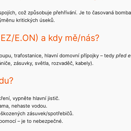
 spojích, což způsobuje přehřívání. Je to časovaná bomba
měnu kritických úseků.
(ČEZ/E.ON) a kdy mě/nás?
oupu, trafostanice, hlavní domovní přípojky – tedy
před 
rániče, zásuvky, světla, rozvaděč, kabely).
zdu?
ření, vypněte hlavní jistič.
ama, nehaste vodou.
poškozených zásuvek/spotřebičů.
pomocí – je to nebezpečné.