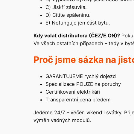
C) Jiskří zásuvka.
D) Cítíte spáleninu.
E) Nefunguje jen část bytu.
Kdy volat distributora (ČEZ/E.ON)?
Pokud
Ve všech ostatních případech – tedy v byt
Proč jsme sázka na jis
GARANTUJEME rychlý dojezd
Specializace POUZE na poruchy
Certifikovaní elektrikáři
Transparentní cena předem
Jedeme 24/7 – večer, víkend i svátky. Při
výměn vadných modulů.