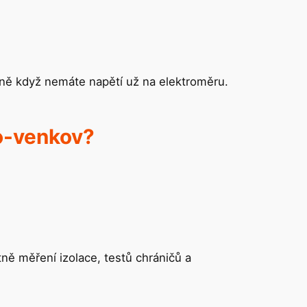
dně když nemáte napětí už na elektroměru.
no-venkov?
ně měření izolace, testů chráničů a