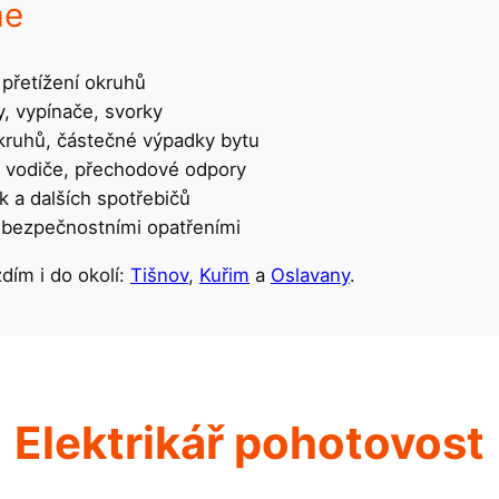
me
 přetížení okruhů
y, vypínače, svorky
kruhů, částečné výpadky bytu
é vodiče, přechodové odpory
k a dalších spotřebičů
s bezpečnostními opatřeními
dím i do okolí:
Tišnov
,
Kuřim
a
Oslavany
.
Elektrikář pohotovost