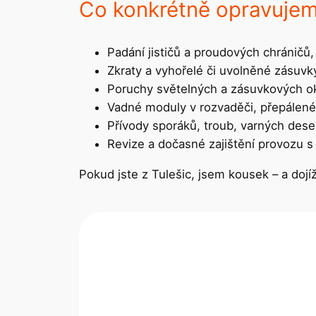
Co konkrétně opravuje
Padání jističů a proudových chráničů,
Zkraty a vyhořelé či uvolněné zásuvk
Poruchy světelných a zásuvkových o
Vadné moduly v rozvaděči, přepálen
Přívody sporáků, troub, varných dese
Revize a dočasné zajištění provozu 
Pokud jste z Tulešic, jsem kousek – a dojíž