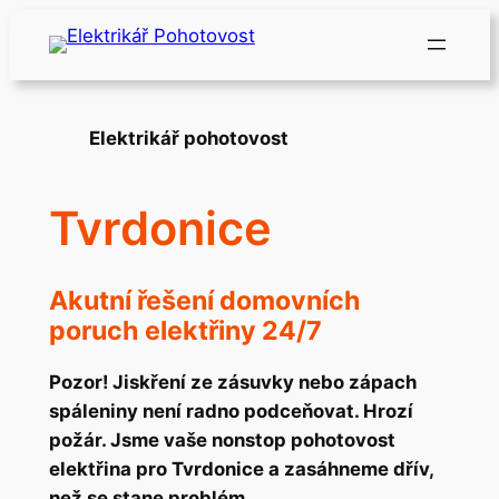
Přeskočit
na
obsah
Elektrikář pohotovost
Tvrdonice
Akutní řešení domovních
poruch elektřiny 24/7
Pozor! Jiskření ze zásuvky nebo zápach
spáleniny není radno podceňovat. Hrozí
požár. Jsme vaše nonstop pohotovost
elektřina pro Tvrdonice a zasáhneme dřív,
než se stane problém.