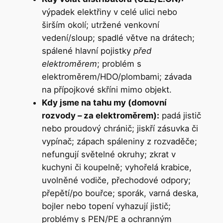
výpadek elektřiny v celé ulici nebo
širším okolí; utržené venkovní
vedení/sloup; spadlé větve na drátech;
spálené hlavní pojistky
před
elektroměrem
; problém s
elektroměrem/HDO/plombami; závada
na přípojkové skříni mimo objekt.
Kdy jsme na tahu my (domovní
rozvody – za elektroměrem):
padá jistič
nebo proudový chránič; jiskří zásuvka či
vypínač; zápach spáleniny z rozvaděče;
nefungují světelné okruhy; zkrat v
kuchyni či koupelně; vyhořelá krabice,
uvolněné vodiče, přechodové odpory;
přepětí/po bouřce; sporák, varná deska,
bojler nebo topení vyhazují jistič;
problémy s PEN/PE a ochranným