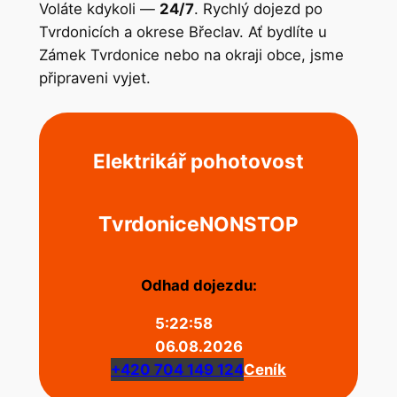
Voláte kdykoli —
24/7
. Rychlý dojezd po
Tvrdonicích a okrese Břeclav. Ať bydlíte u
Zámek Tvrdonice nebo na okraji obce, jsme
připraveni vyjet.
Elektrikář pohotovost
Tvrdonice
NONSTOP
Odhad dojezdu:
5:22:58
06.08.2026
+420 704 149 124
Ceník