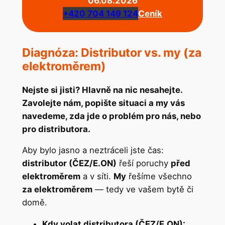
06.08.2026
+420 704 149 124
Ceník
Diagnóza: Distributor vs. my (za
elektroměrem)
Nejste si jisti? Hlavně na nic nesahejte.
Zavolejte nám, popište situaci a my vás
navedeme, zda jde o problém pro nás, nebo
pro distributora.
Aby bylo jasno a neztráceli jste čas:
distributor (ČEZ/E.ON)
řeší poruchy
před
elektroměrem
a v síti.
My
řešíme všechno
za elektroměrem
— tedy ve vašem bytě či
domě.
Kdy volat distributora (ČEZ/E.ON):