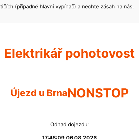
tičích (případně hlavní vypínač) a nechte zásah na nás.
Elektrikář pohotovost
NONSTOP
Újezd u Brna
Odhad dojezdu:
17:48:10
06.08.2026