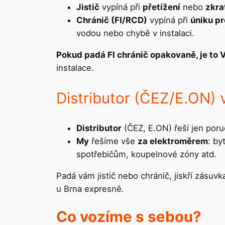
Jistič
vypíná při
přetížení
nebo
zkra
Chránič (FI/RCD)
vypíná při
úniku p
vodou nebo chybě v instalaci.
Pokud padá FI chránič opakovaně, je to 
instalace.
Distributor (ČEZ/E.ON) 
Distributor
(ČEZ, E.ON) řeší jen por
My
řešíme vše
za elektroměrem
: by
spotřebičům, koupelnové zóny atd.
Padá vám jistič nebo chránič, jiskří zásu
u Brna expresně.
Co vozíme s sebou?