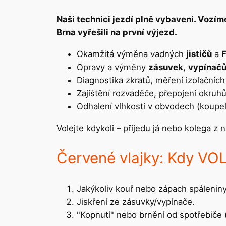
Naši technici jezdí plně vybaveni. Vozím
Brna vyřešili na první výjezd.
Okamžitá výměna vadných
jističů
a
F
Opravy a výměny
zásuvek
,
vypínač
Diagnostika zkratů, měření izolačních
Zajištění rozvaděče, přepojení okru
Odhalení vlhkosti v obvodech (koupel
Volejte kdykoli – přijedu já nebo kolega 
Červené vlajky: Kdy V
Jakýkoliv kouř nebo zápach spáleniny
Jiskření ze zásuvky/vypínače.
"Kopnutí" nebo brnění od spotřebiče (