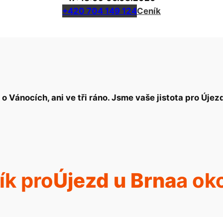
+420 704 149 124
Ceník
o Vánocích, ani ve tři ráno. Jsme vaše jistota pro Újez
ík pro
Újezd u Brna
a oko