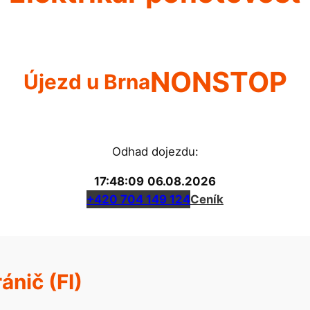
NONSTOP
Újezd u Brna
Odhad dojezdu:
17:48:10
06.08.2026
+420 704 149 124
Ceník
ánič (FI)