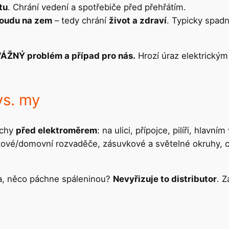
tu
. Chrání vedení a spotřebiče před přehřátím.
roudu na zem
– tedy chrání
život a zdraví
. Typicky spadn
VÁŽNÝ problém a případ pro nás.
Hrozí úraz elektrický
vs. my
uchy
před elektroměrem
: na ulici, přípojce, pilíři, hla
tové/domovní rozvaděče, zásuvkové a světelné okruhy, chr
vka, něco páchne spáleninou?
Nevyřizuje to distributor
. 