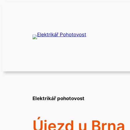
Přeskočit
na
obsah
Elektrikář pohotovost
Újezd u Brna