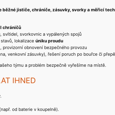
e běžné jističe, chrániče, zásuvky, svorky a měřicí te
I chráničů
ů
, svítidel, svorkovnic a vypálených spojů
 stavů, lokalizace
úniku proudu
hů, provizorní obnovení bezpečného provozu
na, venkovní zásuvky), řešení poruch po bouřce či přepě
z našeho týmu a problém bezpečně vyřešíme na místě.
OLAT IHNED
.
např. od baterie v koupelně).