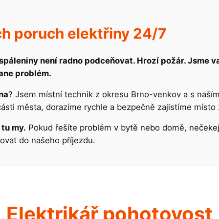
h poruch elektřiny 24/7
spáleniny není radno podceňovat. Hrozí požár. Jsme v
tane problém.
rna
? Jsem místní technik z okresu Brno-venkov a s naší
části města, dorazíme rychle a bezpečně zajistíme místo
 tu my.
Pokud řešíte problém v bytě nebo domě, nečekejte
ovat do našeho příjezdu.
Elektrikář pohotovost