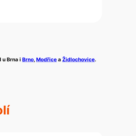
d u Brna i
Brno
,
Modřice
a
Židlochovice
.
lí