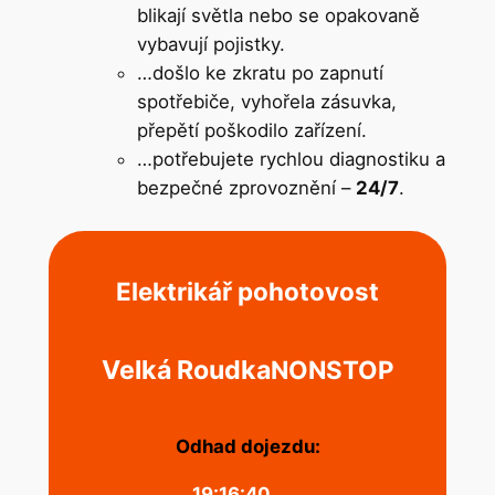
blikají světla nebo se opakovaně
vybavují pojistky.
…došlo ke zkratu po zapnutí
spotřebiče, vyhořela zásuvka,
přepětí poškodilo zařízení.
…potřebujete rychlou diagnostiku a
bezpečné zprovoznění –
24/7
.
Elektrikář pohotovost
Velká Roudka
NONSTOP
Odhad dojezdu:
19:16:40