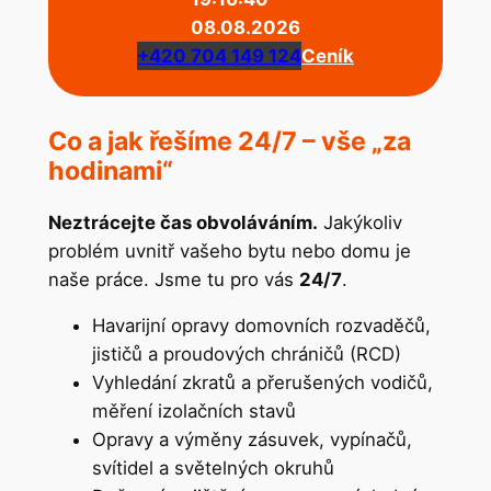
08.08.2026
+420 704 149 124
Ceník
Co a jak řešíme 24/7 – vše „za
hodinami“
Neztrácejte čas obvoláváním.
Jakýkoliv
problém uvnitř vašeho bytu nebo domu je
naše práce. Jsme tu pro vás
24/7
.
Havarijní opravy domovních rozvaděčů,
jističů a proudových chráničů (RCD)
Vyhledání zkratů a přerušených vodičů,
měření izolačních stavů
Opravy a výměny zásuvek, vypínačů,
svítidel a světelných okruhů