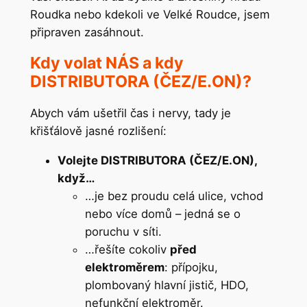
Roudka nebo kdekoli ve Velké Roudce, jsem
připraven zasáhnout.
Kdy volat NÁS a kdy
DISTRIBUTORA (ČEZ/E.ON)?
Abych vám ušetřil čas i nervy, tady je
křišťálově jasné rozlišení:
Volejte DISTRIBUTORA (ČEZ/E.ON),
když…
…je bez proudu celá ulice, vchod
nebo více domů – jedná se o
poruchu v síti.
…řešíte cokoliv
před
elektroměrem
: přípojku,
plombovaný hlavní jistič, HDO,
nefunkční elektroměr.