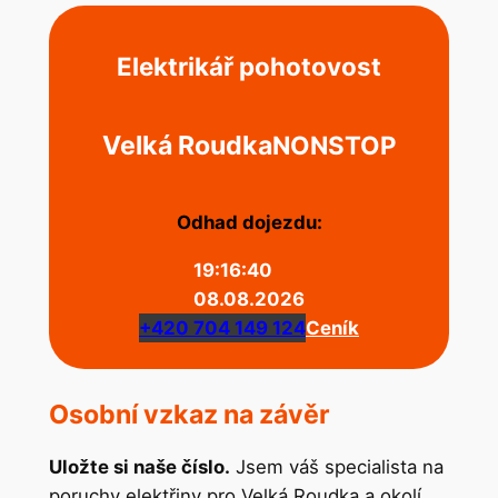
Elektrikář pohotovost
Velká Roudka
NONSTOP
Odhad dojezdu:
19:16:40
08.08.2026
+420 704 149 124
Ceník
Osobní vzkaz na závěr
Uložte si naše číslo.
Jsem váš specialista na
poruchy elektřiny pro Velká Roudka a okolí.