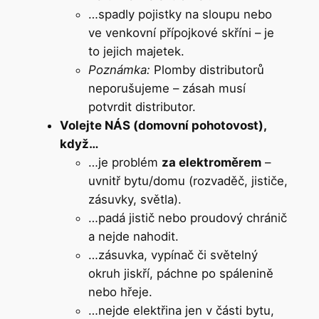
…spadly pojistky na sloupu nebo
ve venkovní přípojkové skříni – je
to jejich majetek.
Poznámka:
Plomby distributorů
neporušujeme – zásah musí
potvrdit distributor.
Volejte NÁS (domovní pohotovost),
když…
…je problém
za elektroměrem
–
uvnitř bytu/domu (rozvaděč, jističe,
zásuvky, světla).
…padá jistič nebo proudový chránič
a nejde nahodit.
…zásuvka, vypínač či světelný
okruh jiskří, páchne po spálenině
nebo hřeje.
…nejde elektřina jen v části bytu,