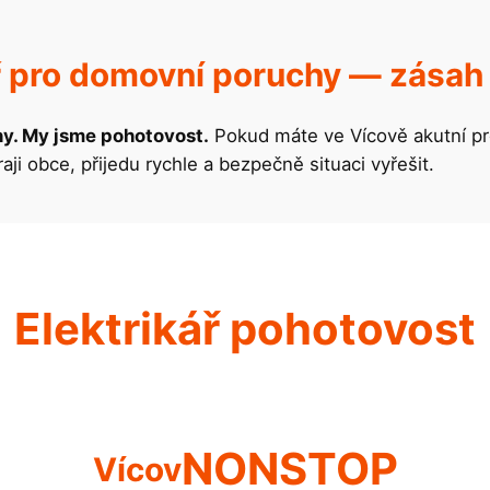
ř pro domovní poruchy — zásah
ny. My jsme pohotovost.
Pokud máte ve Vícově akutní pro
ji obce, přijedu rychle a bezpečně situaci vyřešit.
Elektrikář pohotovost
NONSTOP
Vícov