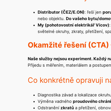
Distributor (ČEZ/E.ON)
: řeší jen
por
nebo objektu.
Do vašeho bytu/domo
My (pohotovostní elektrikář Vícov)
světelné okruhy, zkraty, přetížení, s
Okamžité řešení (CTA) 
Naše služby nejsou experiment. Každý ná
Přijedu s měřením, materiálem a postupem
Co konkrétně opravuji n
Diagnostika závad a lokalizace okruhu
Výměna vadného
proudového chráni
Odstranění
zkratů
a přetížení, obno