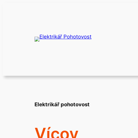
Přeskočit
na
obsah
Elektrikář pohotovost
Vícov