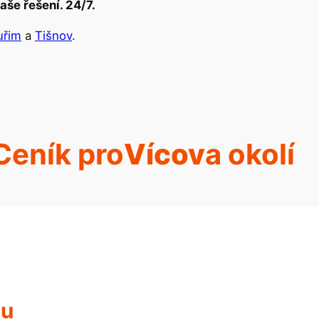
aše řešení. 24/7.
uřim
a
Tišnov
.
Ceník pro
Vícov
a okolí
hu