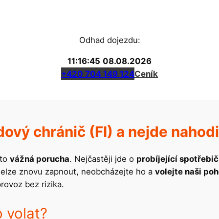
Odhad dojezdu:
11:16:45
08.08.2026
+420 704 149 124
Ceník
ový chránič (FI) a nejde nahodi
 to
vážná porucha
. Nejčastěji jde o
probíjející spotřebič
 nelze znovu zapnout, neobcházejte ho a
volejte naši po
rovoz bez rizika.
o volat?