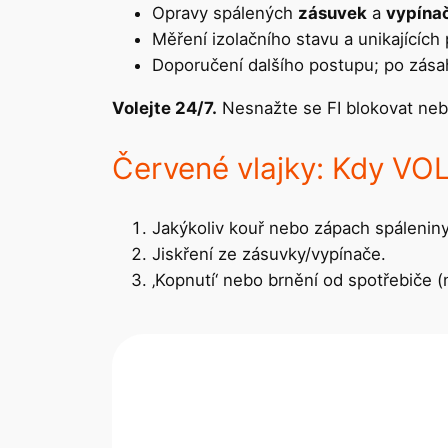
Opravy spálených
zásuvek
a
vypína
Měření izolačního stavu a unikajícíc
Doporučení dalšího postupu; po zásahu 
Volejte 24/7.
Nesnažte se FI blokovat nebo 
Červené vlajky: Kdy V
Jakýkoliv kouř nebo zápach spáleniny
Jiskření ze zásuvky/vypínače.
‚Kopnutí‘ nebo brnění od spotřebiče (