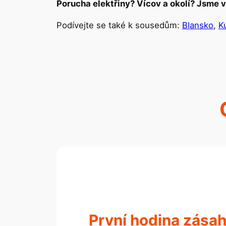
Porucha elektřiny? Vícov a okolí? Jsme v
Podívejte se také k sousedům:
Blansko
,
K
První hodina zása