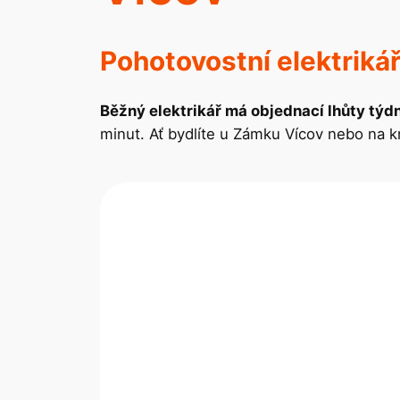
Pohotovostní elektriká
Běžný elektrikář má objednací lhůty týd
minut. Ať bydlíte u Zámku Vícov nebo na kra