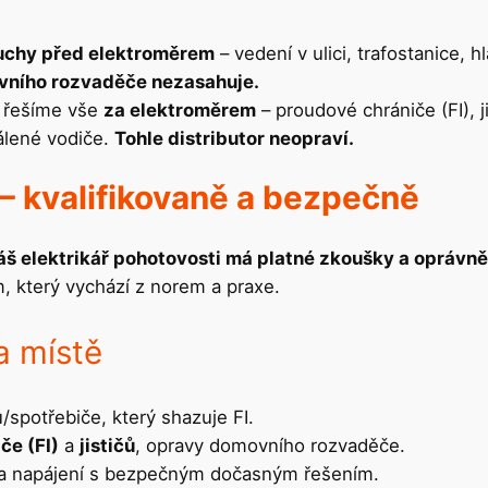
uchy před elektroměrem
– vedení v ulici, trafostanice, h
vního rozvaděče nezasahuje.
: řešíme vše
za elektroměrem
– proudové chrániče (FI), 
pálené vodiče.
Tohle distributor neopraví.
– kvalifikovaně a bezpečně
š elektrikář pohotovosti má platné zkoušky a oprávněn
, který vychází z norem a praxe.
a místě
/spotřebiče, který shazuje FI.
če (FI)
a
jističů
, opravy domovního rozvaděče.
va napájení s bezpečným dočasným řešením.