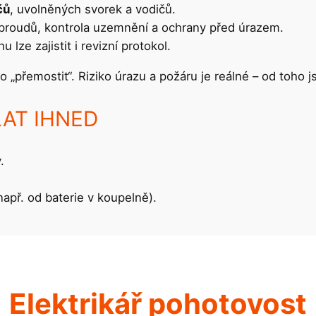
čů
, uvolněných svorek a vodičů.
h proudů, kontrola uzemnění a ochrany před úrazem.
lze zajistit i revizní protokol.
„přemostit“. Riziko úrazu a požáru je reálné – od toho j
OLAT IHNED
.
např. od baterie v koupelně).
Elektrikář pohotovost