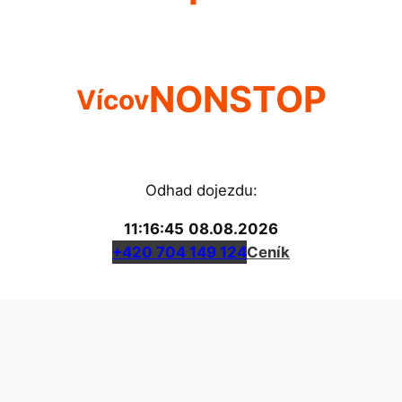
NONSTOP
Vícov
Odhad dojezdu:
11:16:45
08.08.2026
+420 704 149 124
Ceník