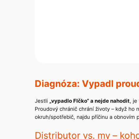
Diagnóza: Vypadl proud
Jestli
„vypadlo FIčko“ a nejde nahodit
, je
Proudový chránič chrání životy – když ho
okruh/spotřebič, najdu příčinu a obnovím p
Distributor vs. my – koh