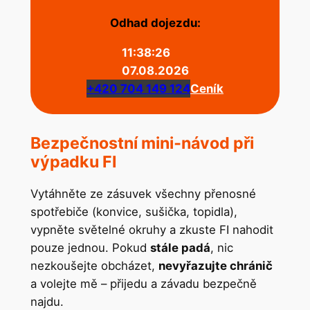
Odhad dojezdu:
11:38:26
07.08.2026
+420 704 149 124
Ceník
Bezpečnostní mini‑návod při
výpadku FI
Vytáhněte ze zásuvek všechny přenosné
spotřebiče (konvice, sušička, topidla),
vypněte světelné okruhy a zkuste FI nahodit
pouze jednou. Pokud
stále padá
, nic
nezkoušejte obcházet,
nevyřazujte chránič
a volejte mě – přijedu a závadu bezpečně
najdu.