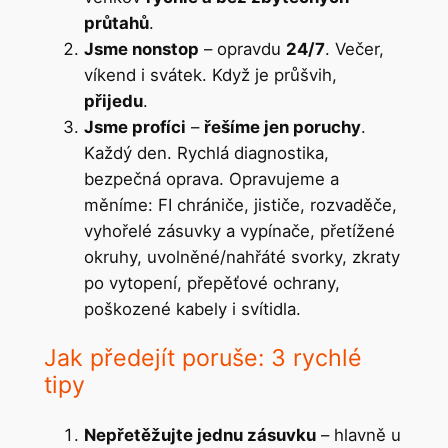
průtahů
.
Jsme nonstop
– opravdu
24/7
. Večer,
víkend i svátek. Když je průšvih,
přijedu
.
Jsme profíci
–
řešíme jen poruchy
.
Každý den. Rychlá diagnostika,
bezpečná oprava. Opravujeme a
měníme: FI chrániče, jističe, rozvaděče,
vyhořelé zásuvky a vypínače, přetížené
okruhy, uvolněné/nahřáté svorky, zkraty
po vytopení, přepěťové ochrany,
poškozené kabely i svítidla.
Jak předejít poruše: 3 rychlé
tipy
Nepřetěžujte jednu zásuvku
– hlavně u