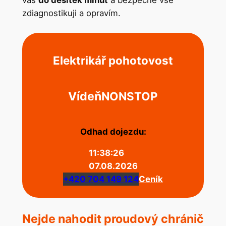
vás
do desítek minut
a bezpečně vše
zdiagnostikuji a opravím.
Elektrikář pohotovost
Vídeň
NONSTOP
Odhad dojezdu:
11:38:26
07.08.2026
+420 704 149 124
Ceník
Nejde nahodit proudový chránič