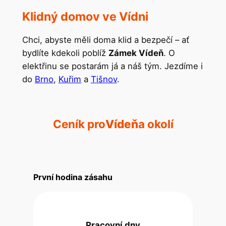
Klidný domov ve Vídni
Chci, abyste měli doma klid a bezpečí – ať
bydlíte kdekoli poblíž
Zámek Vídeň
. O
elektřinu se postarám já a náš tým. Jezdíme i
do
Brno
,
Kuřim
a
Tišnov
.
Ceník pro
Vídeň
a okolí
První hodina zásahu
Pracovní dny