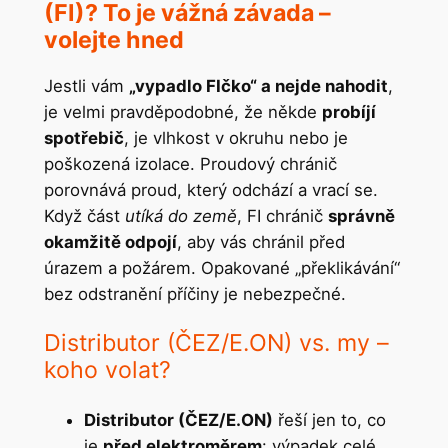
(FI)? To je vážná závada –
volejte hned
Jestli vám
„vypadlo FIčko“ a nejde nahodit
,
je velmi pravděpodobné, že někde
probíjí
spotřebič
, je vlhkost v okruhu nebo je
poškozená izolace. Proudový chránič
porovnává proud, který odchází a vrací se.
Když část
utíká do země
, FI chránič
správně
okamžitě odpojí
, aby vás chránil před
úrazem a požárem. Opakované „překlikávání“
bez odstranění příčiny je nebezpečné.
Distributor (ČEZ/E.ON) vs. my –
koho volat?
Distributor (ČEZ/E.ON)
řeší jen to, co
je
před elektroměrem
: výpadek celé