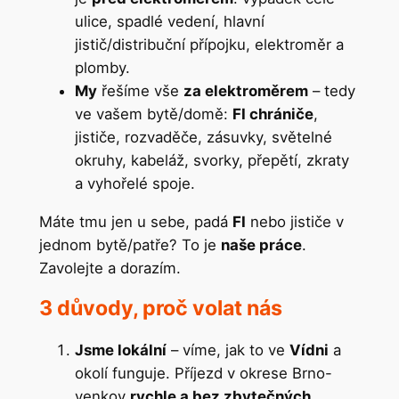
ulice, spadlé vedení, hlavní
jistič/distribuční přípojku, elektroměr a
plomby.
My
řešíme vše
za elektroměrem
– tedy
ve vašem bytě/domě:
FI chrániče
,
jističe, rozvaděče, zásuvky, světelné
okruhy, kabeláž, svorky, přepětí, zkraty
a vyhořelé spoje.
Máte tmu jen u sebe, padá
FI
nebo jističe v
jednom bytě/patře? To je
naše práce
.
Zavolejte a dorazím.
3 důvody, proč volat nás
Jsme lokální
– víme, jak to ve
Vídni
a
okolí funguje. Příjezd v okrese Brno-
venkov
rychle a bez zbytečných