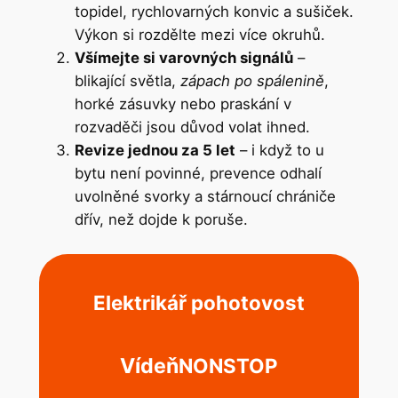
topidel, rychlovarných konvic a sušiček.
Výkon si rozdělte mezi více okruhů.
Všímejte si varovných signálů
–
blikající světla,
zápach po spálenině
,
horké zásuvky nebo praskání v
rozvaděči jsou důvod volat ihned.
Revize jednou za 5 let
– i když to u
bytu není povinné, prevence odhalí
uvolněné svorky a stárnoucí chrániče
dřív, než dojde k poruše.
Elektrikář pohotovost
Vídeň
NONSTOP