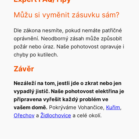
Můžu si vyměnit zásuvku sám?
Dle zákona nesmíte, pokud nemáte patřičné
oprávnění. Neodborný zásah může způsobit
požár nebo úraz. Naše pohotovost opravuje i
chyby po kutilech.
Závěr
Nezáleží na tom, jestli jde o zkrat nebo jen
vypadlý jistič. Naše pohotovost elektřina je
připravena vyřešit každý problém ve
vašem domě.
Pokrýváme Vohančice,
Kuřim
,
Ořechov
a
Židlochovice
a celé okolí.