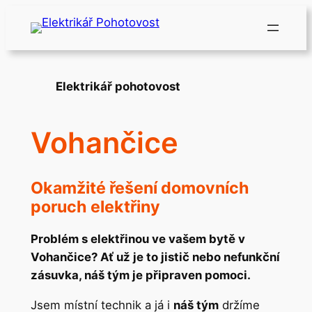
Přeskočit
na
obsah
Elektrikář pohotovost
Vohančice
Okamžité řešení domovních
poruch elektřiny
Problém s elektřinou ve vašem bytě v
Vohančice? Ať už je to jistič nebo nefunkční
zásuvka, náš tým je připraven pomoci.
Jsem místní technik a já i
náš tým
držíme