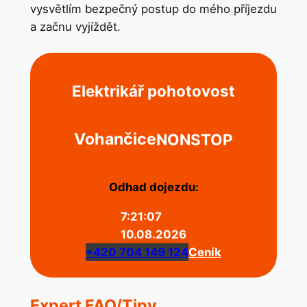
vysvětlím bezpečný postup do mého příjezdu
a začnu vyjíždět.
Elektrikář pohotovost
Vohančice
NONSTOP
Odhad dojezdu:
7:21:07
10.08.2026
+420 704 149 124
Ceník
Expert FAQ/Tipy