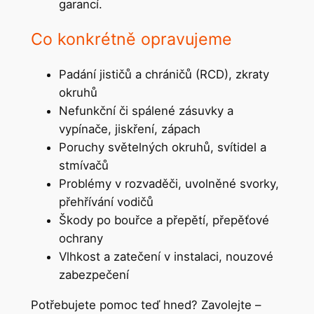
garancí.
Co konkrétně opravujeme
Padání jističů a chráničů (RCD), zkraty
okruhů
Nefunkční či spálené zásuvky a
vypínače, jiskření, zápach
Poruchy světelných okruhů, svítidel a
stmívačů
Problémy v rozvaděči, uvolněné svorky,
přehřívání vodičů
Škody po bouřce a přepětí, přepěťové
ochrany
Vlhkost a zatečení v instalaci, nouzové
zabezpečení
Potřebujete pomoc teď hned? Zavolejte –