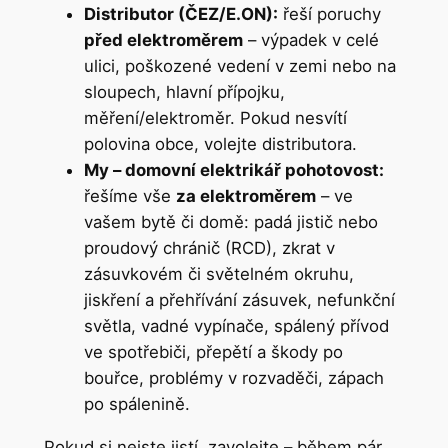
Distributor (ČEZ/E.ON):
řeší poruchy
před elektroměrem
– výpadek v celé
ulici, poškozené vedení v zemi nebo na
sloupech, hlavní přípojku,
měření/elektroměr. Pokud nesvítí
polovina obce, volejte distributora.
My – domovní elektrikář pohotovost:
řešíme vše
za elektroměrem
– ve
vašem bytě či domě: padá jistič nebo
proudový chránič (RCD), zkrat v
zásuvkovém či světelném okruhu,
jiskření a přehřívání zásuvek, nefunkční
světla, vadné vypínače, spálený přívod
ve spotřebiči, přepětí a škody po
bouřce, problémy v rozvaděči, zápach
po spálenině.
Pokud si nejste jistí, zavolejte – během pár