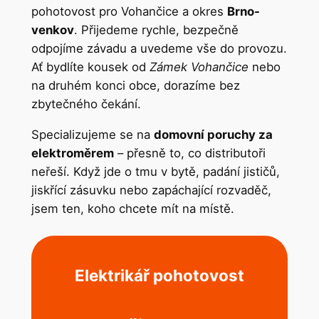
pohotovost pro Vohančice a okres
Brno-
venkov
. Přijedeme rychle, bezpečně
odpojíme závadu a uvedeme vše do provozu.
Ať bydlíte kousek od
Zámek Vohančice
nebo
na druhém konci obce, dorazíme bez
zbytečného čekání.
Specializujeme se na
domovní poruchy za
elektroměrem
– přesně to, co distributoři
neřeší. Když jde o tmu v bytě, padání jističů,
jiskřící zásuvku nebo zapáchající rozvaděč,
jsem ten, koho chcete mít na místě.
Elektrikář pohotovost