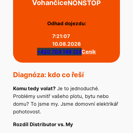
Vohančice
NONSTOP
Odhad dojezdu:
7:21:07
10.08.2026
+420 704 149 124
Ceník
Diagnóza: kdo co řeší
Komu tedy volat?
Je to jednoduché.
Problémy uvnitř vašeho plotu, bytu nebo
domu? To jsme my. Jsme domovní elektrikář
pohotovost.
Rozdíl Distributor vs. My