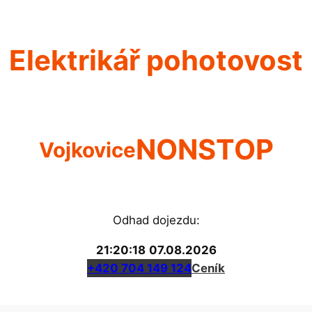
Elektrikář pohotovost
NONSTOP
Vojkovice
Odhad dojezdu:
21:20:18
07.08.2026
+420 704 149 124
Ceník