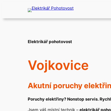
Přeskočit
na
obsah
Elektrikář pohotovost
Vojkovice
Akutní poruchy elektř
Poruchy elektřiny? Nonstop servis. Rychl
Jsem váš místní technik –
elektrikář poh