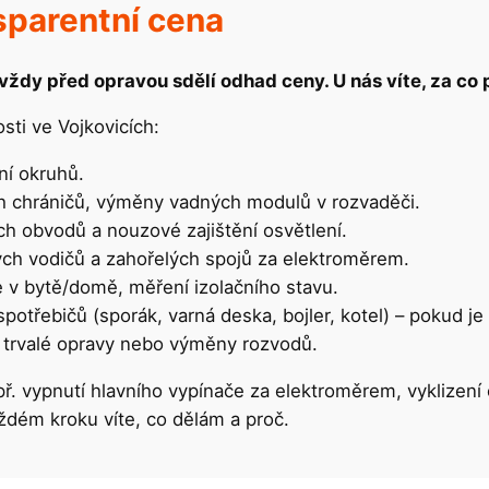
sparentní cena
ždy před opravou sdělí odhad ceny. U nás víte, za co p
ti ve Vojkovicích:
ní okruhů.
ch chráničů, výměny vadných modulů v rozvaděči.
h obvodů a nouzové zajištění osvětlení.
ch vodičů a zahořelých spojů za elektroměrem.
 v bytě/domě, měření izolačního stavu.
otřebičů (sporák, varná deska, bojler, kotel) – pokud je
 trvalé opravy nebo výměny rozvodů.
ř. vypnutí hlavního vypínače za elektroměrem, vyklizení 
ždém kroku víte, co dělám a proč.