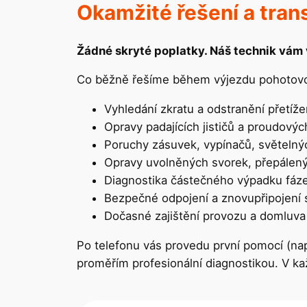
Okamžité řešení a tran
Žádné skryté poplatky. Náš technik vám v
Co běžně řešíme během výjezdu pohotovos
Vyhledání zkratu a odstranění přetíže
Opravy padajících jističů a proudový
Poruchy zásuvek, vypínačů, světelnýc
Opravy uvolněných svorek, přepálený
Diagnostika částečného výpadku fáze
Bezpečné odpojení a znovupřipojení sp
Dočasné zajištění provozu a domluva
Po telefonu vás provedu první pomocí (nap
proměřím profesionální diagnostikou. V ka