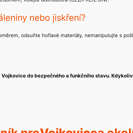
leniny nebo jiskření?
roměrem, odsuňte hořlavé materiály, nemanipulujte s poš
v Vojkovice do bezpečného a funkčního stavu. Kdykoliv.
ník pro
Vojkovice
a okol