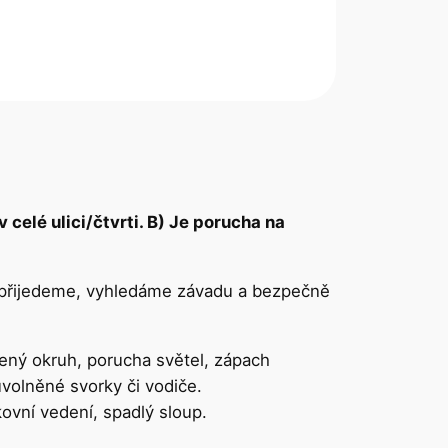
celé ulici/čtvrti. B) Je porucha na
y přijedeme, vyhledáme závadu a bezpečně
ížený okruh, porucha světel, zápach
volněné svorky či vodiče.
kovní vedení, spadlý sloup.