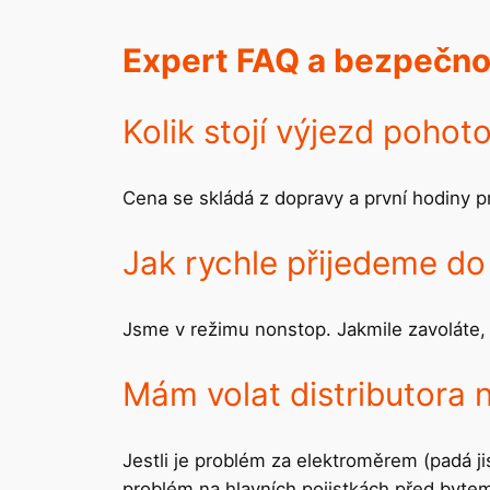
Expert FAQ a bezpečnos
Kolik stojí výjezd pohot
Cena se skládá z dopravy a první hodiny p
Jak rychle přijedeme do
Jsme v režimu nonstop. Jakmile zavoláte, 
Mám volat distributora 
Jestli je problém za elektroměrem (padá jis
problém na hlavních pojistkách před byte