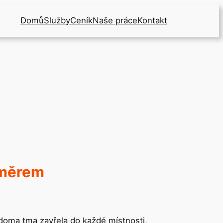
Domů
Služby
Ceník
Naše práce
Kontakt
oměrem
oma tma zavřela do každé místnosti,