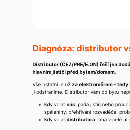
Diagnóza: distributor v
Distributor (ČEZ/PRE/E.ON) řeší jen dodá
hlavním jističi před bytem/domem.
Vše ostatní je už
za elektroměrem – tedy
ji odstraníme. Distributor vám do bytu nep
Kdy volat
nás
: padá jistič nebo proud
spáleniny, přehřívání rozvaděče, pro
Kdy volat
distributora
: tma v celé ul