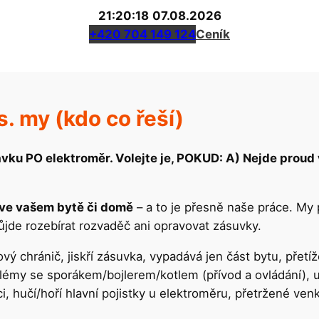
21:20:18
07.08.2026
+420 704 149 124
Ceník
s. my (kdo co řeší)
vku PO elektroměr. Volejte je, POKUD: A) Nejde proud v 
 ve vašem bytě či domě
– a to je přesně naše práce. M
ůjde rozebírat rozvaděč ani opravovat zásuvky.
ový chránič, jiskří zásuvka, vypadává jen část bytu, přet
blémy se sporákem/bojlerem/kotlem (přívod a ovládání), u
ici, hučí/hoří hlavní pojistky u elektroměru, přetržené ven