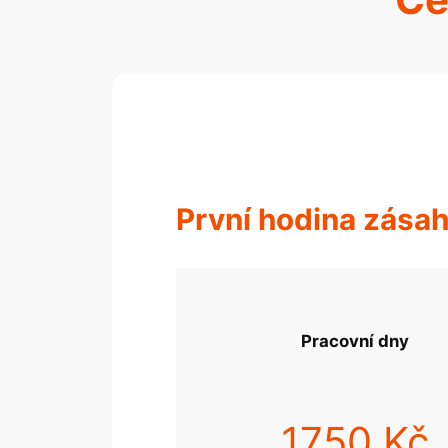
První hodina zása
Pracovní dny
1750 Kč