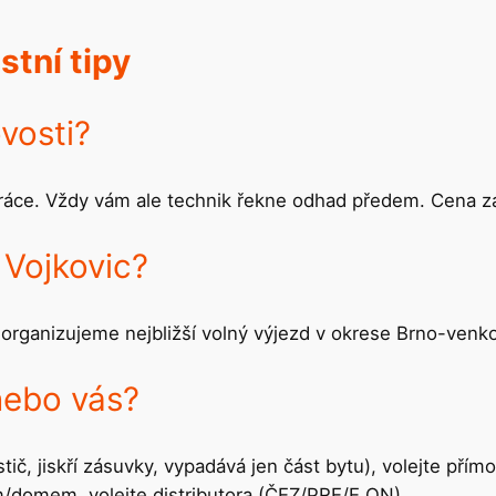
tní tipy
ovosti?
ráce. Vždy vám ale technik řekne odhad předem. Cena za
 Vojkovic?
organizujeme nejbližší volný výjezd v okrese Brno-venkov
nebo vás?
tič, jiskří zásuvky, vypadává jen část bytu), volejte přím
m/domem, volejte distributora (ČEZ/PRE/E.ON).