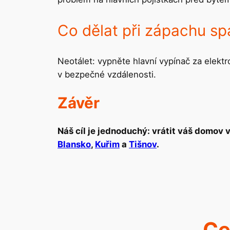
Co dělat při zápachu spá
Neotálet: vypněte hlavní vypínač za elekt
v bezpečné vzdálenosti.
Závěr
Náš cíl je jednoduchý: vrátit váš domov 
Blansko
,
Kuřim
a
Tišnov
.
Ce