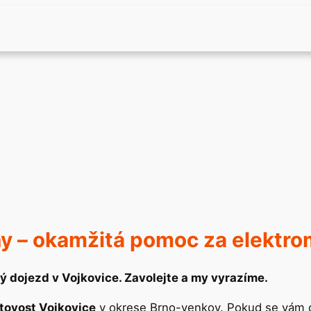
iny – okamžitá pomoc za elektr
ý dojezd v Vojkovice. Zavolejte a my vyrazíme.
otovost Vojkovice
v okrese Brno-venkov. Pokud se vám d