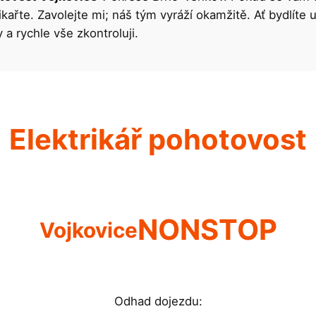
nikařte. Zavolejte mi; náš tým vyráží okamžitě. Ať bydlí
a rychle vše zkontroluji.
Elektrikář pohotovost
NONSTOP
Vojkovice
Odhad dojezdu: