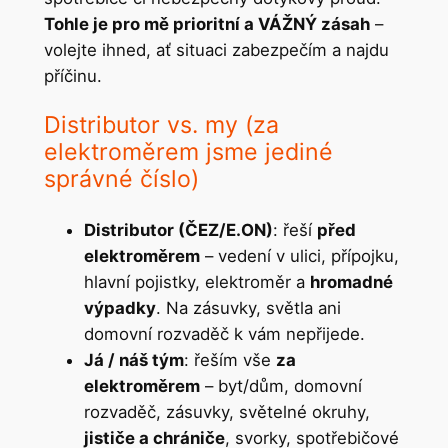
Tohle je pro mě prioritní a VÁŽNÝ zásah
–
volejte ihned, ať situaci zabezpečím a najdu
příčinu.
Distributor vs. my (za
elektroměrem jsme jediné
správné číslo)
Distributor (ČEZ/E.ON)
: řeší
před
elektroměrem
– vedení v ulici, přípojku,
hlavní pojistky, elektroměr a
hromadné
výpadky
. Na zásuvky, světla ani
domovní rozvaděč k vám nepřijede.
Já / náš tým
: řeším vše
za
elektroměrem
– byt/dům, domovní
rozvaděč, zásuvky, světelné okruhy,
jističe a chrániče
, svorky, spotřebičové