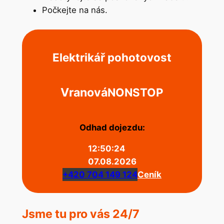
Počkejte na nás.
Elektrikář pohotovost
Vranová
NONSTOP
Odhad dojezdu:
12:50:24
07.08.2026
+420 704 149 124
Ceník
Jsme tu pro vás 24/7