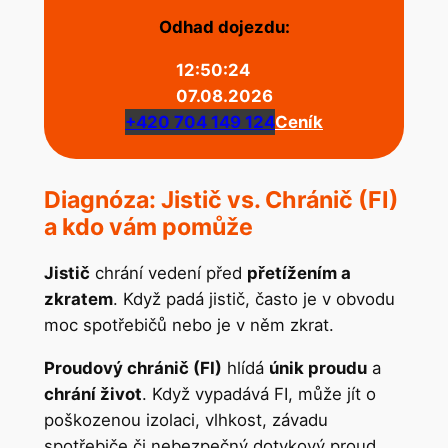
Odhad dojezdu:
12:50:24
07.08.2026
+420 704 149 124
Ceník
Diagnóza: Jistič vs. Chránič (FI)
a kdo vám pomůže
Jistič
chrání vedení před
přetížením a
zkratem
. Když padá jistič, často je v obvodu
moc spotřebičů nebo je v něm zkrat.
Proudový chránič (FI)
hlídá
únik proudu
a
chrání život
. Když vypadává FI, může jít o
poškozenou izolaci, vlhkost, závadu
spotřebiče či nebezpečný dotykový proud.