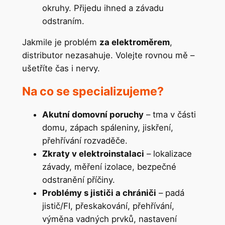
okruhy. Přijedu ihned a závadu
odstraním.
Jakmile je problém
za elektroměrem
,
distributor nezasahuje. Volejte rovnou mě –
ušetříte čas i nervy.
Na co se specializujeme?
Akutní domovní poruchy
– tma v části
domu, zápach spáleniny, jiskření,
přehřívání rozvaděče.
Zkraty v elektroinstalaci
– lokalizace
závady, měření izolace, bezpečné
odstranění příčiny.
Problémy s jističi a chrániči
– padá
jistič/FI, přeskakování, přehřívání,
výměna vadných prvků, nastavení