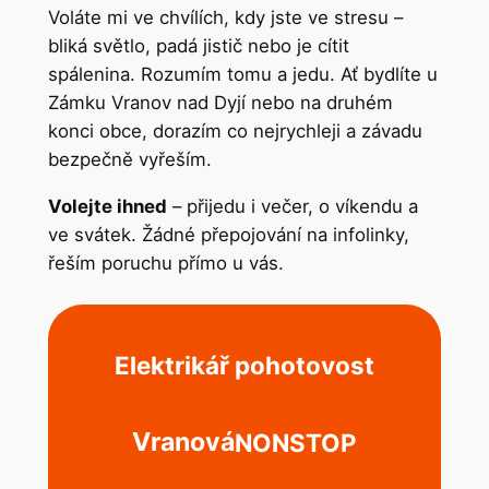
Voláte mi ve chvílích, kdy jste ve stresu –
bliká světlo, padá jistič nebo je cítit
spálenina. Rozumím tomu a jedu. Ať bydlíte u
Zámku Vranov nad Dyjí nebo na druhém
konci obce, dorazím co nejrychleji a závadu
bezpečně vyřeším.
Volejte ihned
– přijedu i večer, o víkendu a
ve svátek. Žádné přepojování na infolinky,
řeším poruchu přímo u vás.
Elektrikář pohotovost
Vranová
NONSTOP