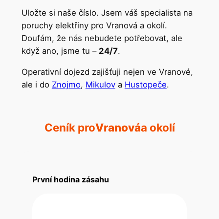
Uložte si naše číslo. Jsem váš specialista na
poruchy elektřiny pro Vranová a okolí.
Doufám, že nás nebudete potřebovat, ale
když ano, jsme tu –
24/7
.
Operativní dojezd zajišťuji nejen ve Vranové,
ale i do
Znojmo
,
Mikulov
a
Hustopeče
.
Ceník pro
Vranová
a okolí
První hodina zásahu