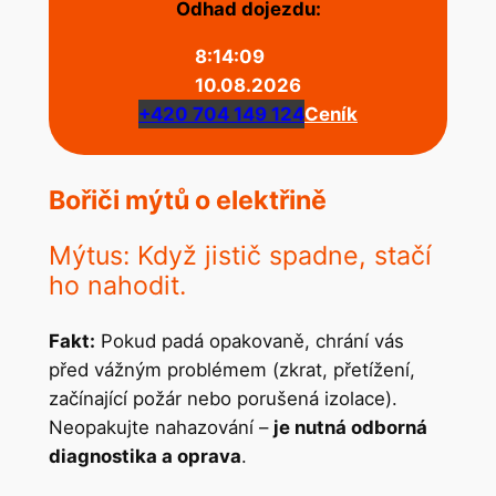
Odhad dojezdu:
8:14:09
10.08.2026
+420 704 149 124
Ceník
Bořiči mýtů o elektřině
Mýtus: Když jistič spadne, stačí
ho nahodit.
Fakt:
Pokud padá opakovaně, chrání vás
před vážným problémem (zkrat, přetížení,
začínající požár nebo porušená izolace).
Neopakujte nahazování –
je nutná odborná
diagnostika a oprava
.