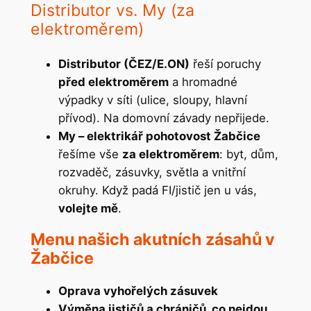
Distributor vs. My (za
elektroměrem)
Distributor (ČEZ/E.ON)
řeší poruchy
před elektroměrem
a hromadné
výpadky v síti (ulice, sloupy, hlavní
přívod). Na domovní závady nepřijede.
My – elektrikář pohotovost Žabčice
řešíme vše
za elektroměrem
: byt, dům,
rozvaděč, zásuvky, světla a vnitřní
okruhy. Když padá FI/jistič jen u vás,
volejte mě
.
Menu našich akutních zásahů v
Žabčice
Oprava vyhořelých zásuvek
Výměna jističů a chráničů, co nejdou