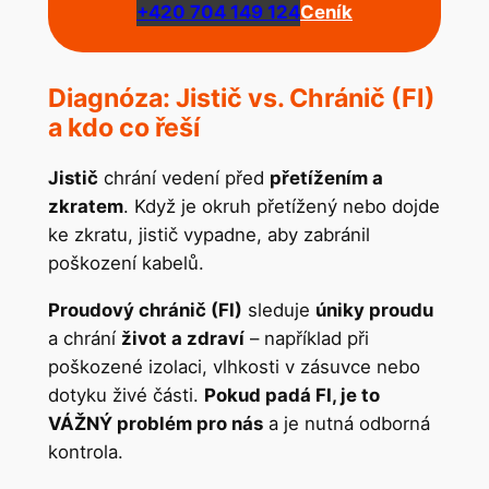
+420 704 149 124
Ceník
Diagnóza: Jistič vs. Chránič (FI)
a kdo co řeší
Jistič
chrání vedení před
přetížením a
zkratem
. Když je okruh přetížený nebo dojde
ke zkratu, jistič vypadne, aby zabránil
poškození kabelů.
Proudový chránič (FI)
sleduje
úniky proudu
a chrání
život a zdraví
– například při
poškozené izolaci, vlhkosti v zásuvce nebo
dotyku živé části.
Pokud padá FI, je to
VÁŽNÝ problém pro nás
a je nutná odborná
kontrola.