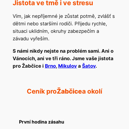
Jistota ve tmě i ve stresu
Vím, jak nepříjemné je zůstat potmě, zvlášť s
dětmi nebo staršími rodiči. Přijedu rychle,
situaci uklidním, okruhy zabezpečím a
závadu vyřeším.
S námi nikdy nejste na problém sami. Ani o
Vánocích, ani ve tři ráno. Jsme vaše jistota
pro Žabčice i
Brno
,
Mikulov
a
Šatov
.
Ceník pro
Žabčice
a okolí
První hodina zásahu