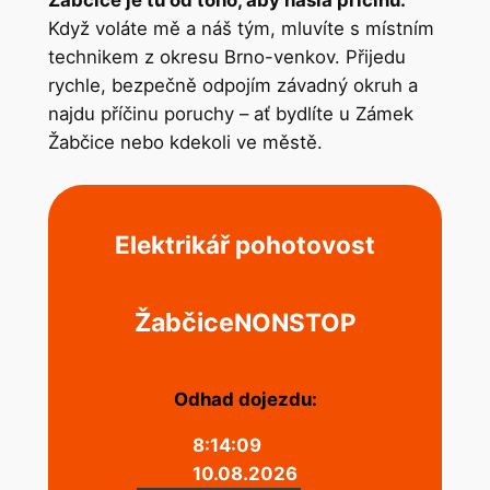
Žabčice je tu od toho, aby našla příčinu.
Když voláte mě a náš tým, mluvíte s místním
technikem z okresu Brno-venkov. Přijedu
rychle, bezpečně odpojím závadný okruh a
najdu příčinu poruchy – ať bydlíte u Zámek
Žabčice nebo kdekoli ve městě.
Elektrikář pohotovost
Žabčice
NONSTOP
Odhad dojezdu:
8:14:09
10.08.2026