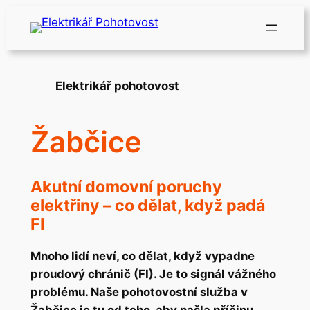
Přeskočit
na
obsah
Elektrikář pohotovost
Žabčice
Akutní domovní poruchy
elektřiny – co dělat, když padá
FI
Mnoho lidí neví, co dělat, když vypadne
proudový chránič (FI). Je to signál vážného
problému. Naše pohotovostní služba v