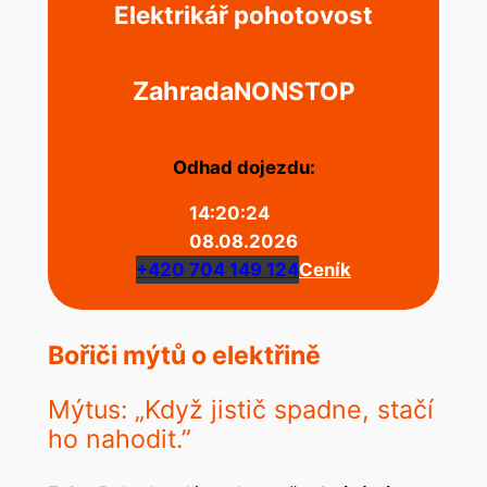
Elektrikář pohotovost
Zahrada
NONSTOP
Odhad dojezdu:
14:20:24
08.08.2026
+420 704 149 124
Ceník
Bořiči mýtů o elektřině
Mýtus: „Když jistič spadne, stačí
ho nahodit.”