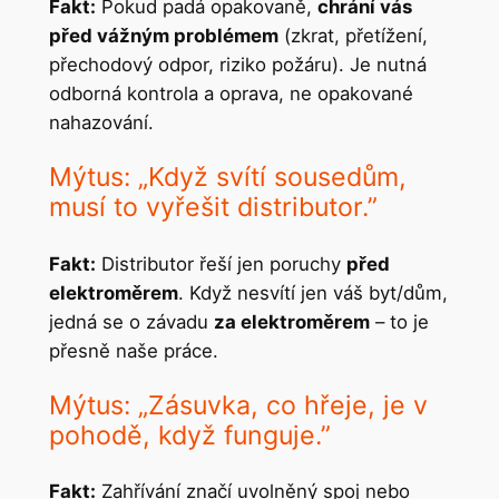
Fakt:
Pokud padá opakovaně,
chrání vás
před vážným problémem
(zkrat, přetížení,
přechodový odpor, riziko požáru). Je nutná
odborná kontrola a oprava, ne opakované
nahazování.
Mýtus: „Když svítí sousedům,
musí to vyřešit distributor.”
Fakt:
Distributor řeší jen poruchy
před
elektroměrem
. Když nesvítí jen váš byt/dům,
jedná se o závadu
za elektroměrem
– to je
přesně naše práce.
Mýtus: „Zásuvka, co hřeje, je v
pohodě, když funguje.”
Fakt:
Zahřívání značí uvolněný spoj nebo