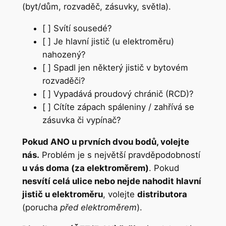
(byt/dům, rozvaděč, zásuvky, světla).
[ ] Svítí sousedé?
[ ] Je hlavní jistič (u elektroměru)
nahozený?
[ ] Spadl jen některý jistič v bytovém
rozvaděči?
[ ] Vypadává proudový chránič (RCD)?
[ ] Cítíte zápach spáleniny / zahřívá se
zásuvka či vypínač?
Pokud ANO u prvních dvou bodů, volejte
nás.
Problém je s největší pravděpodobností
u vás doma (za elektroměrem)
. Pokud
nesvítí celá ulice nebo nejde nahodit hlavní
jistič u elektroměru
, volejte
distributora
(porucha
před elektroměrem
).