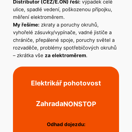
Distributor (ČEZ/E.ON) řeší:
výpadek celé
ulice, spadlé vedení, poškozenou přípojku,
měření elektroměrem.
My řešíme:
zkraty a poruchy okruhů,
vyhořelé zásuvky/vypínače, vadné jističe a
chrániče, přepálené spoje, poruchy světel a
rozvaděče, problémy spotřebičových okruhů
– zkrátka vše
za elektroměrem
.
Elektrikář pohotovost
Zahrada
NONSTOP
Odhad dojezdu: