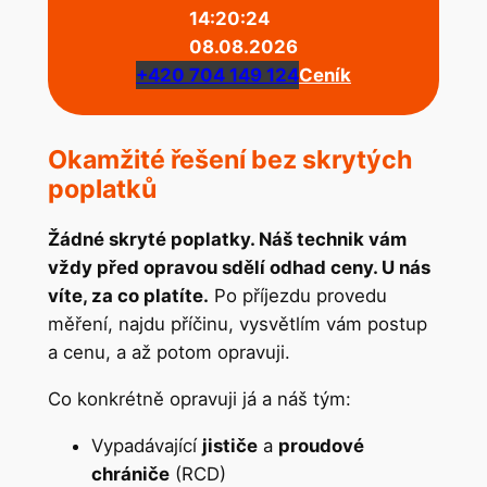
14:20:24
08.08.2026
+420 704 149 124
Ceník
Okamžité řešení bez skrytých
poplatků
Žádné skryté poplatky. Náš technik vám
vždy před opravou sdělí odhad ceny. U nás
víte, za co platíte.
Po příjezdu provedu
měření, najdu příčinu, vysvětlím vám postup
a cenu, a až potom opravuji.
Co konkrétně opravuji já a náš tým:
Vypadávající
jističe
a
proudové
chrániče
(RCD)