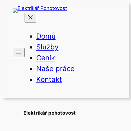
Přeskočit
na
obsah
Domů
Služby
Ceník
Naše práce
Kontakt
Elektrikář pohotovost