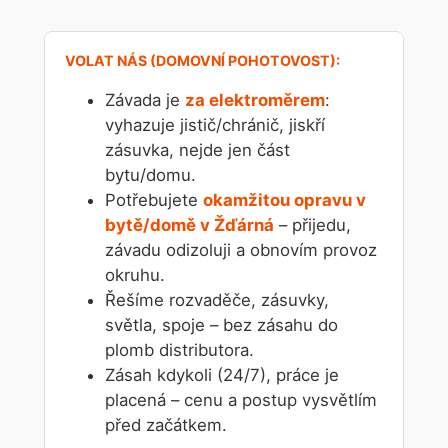
Závada je
za elektroměrem
:
vyhazuje jistič/chránič, jiskří
zásuvka, nejde jen část
bytu/domu.
Potřebujete
okamžitou opravu v
bytě/domě v Žďárná
– přijedu,
závadu odizoluji a obnovím provoz
okruhu.
Řešíme rozvaděče, zásuvky,
světla, spoje – bez zásahu do
plomb distributora.
Zásah kdykoli (24/7), práce je
placená – cenu a postup vysvětlím
před začátkem.