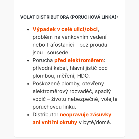
Výpadek v celé ulici/obci
,
problém na venkovním vedení
nebo trafostanici – bez proudu
jsou i sousedé.
Porucha
před elektroměrem
:
přívodní kabel, hlavní jistič pod
plombou, měření, HDO.
Poškozené plomby, otevřený
elektroměrový rozvaděč, spadlý
vodič – životu nebezpečné, volejte
poruchovou linku.
Distributor
neopravuje zásuvky
ani vnitřní okruhy
v bytě/domě.