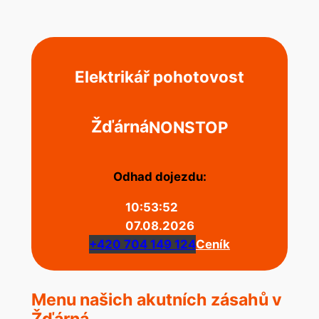
Elektrikář pohotovost
Žďárná
NONSTOP
Odhad dojezdu:
10:53:52
07.08.2026
+420 704 149 124
Ceník
Menu našich akutních zásahů v
Žďárná