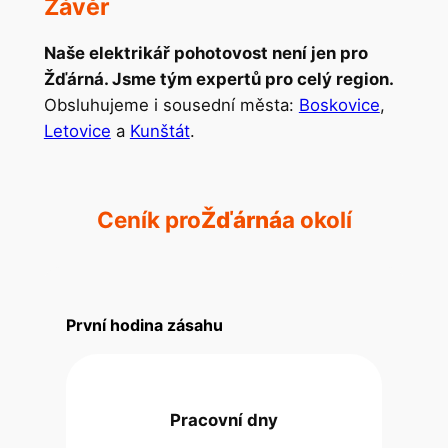
Závěr
Naše elektrikář pohotovost není jen pro
Žďárná. Jsme tým expertů pro celý region.
Obsluhujeme i sousední města:
Boskovice
,
Letovice
a
Kunštát
.
Ceník pro
Žďárná
a okolí
První hodina zásahu
Pracovní dny