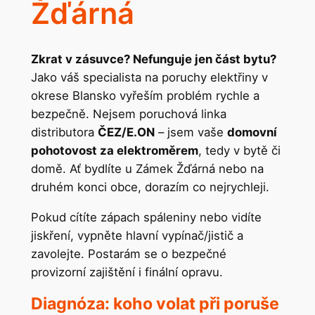
Žďárná
Zkrat v zásuvce? Nefunguje jen část bytu?
Jako váš specialista na poruchy elektřiny v
okrese Blansko vyřeším problém rychle a
bezpečně. Nejsem poruchová linka
distributora
ČEZ/E.ON
– jsem vaše
domovní
pohotovost za elektroměrem
, tedy v bytě či
domě. Ať bydlíte u Zámek Žďárná nebo na
druhém konci obce, dorazím co nejrychleji.
Pokud cítíte zápach spáleniny nebo vidíte
jiskření, vypněte hlavní vypínač/jistič a
zavolejte. Postarám se o bezpečné
provizorní zajištění i finální opravu.
Diagnóza: koho volat při poruše