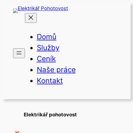
Přeskočit
na
obsah
Domů
Služby
Ceník
Naše práce
Kontakt
Elektrikář pohotovost