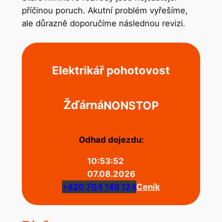
příčinou poruch. Akutní problém vyřešíme,
ale důrazně doporučíme následnou revizi.
Elektrikář pohotovost
Žďárná
NONSTOP
Odhad dojezdu:
10:53:52
07.08.2026
+420 704 149 124
Ceník