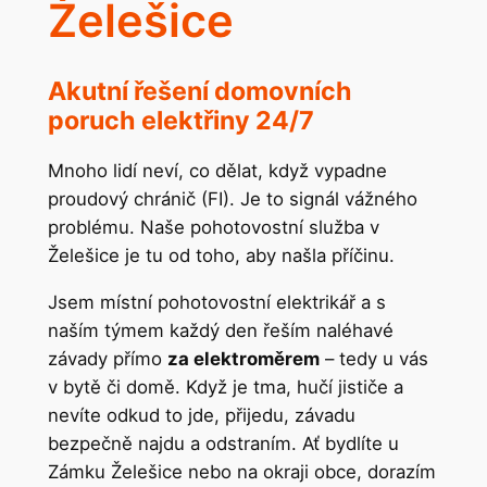
Želešice
Akutní řešení domovních
poruch elektřiny 24/7
Mnoho lidí neví, co dělat, když vypadne
proudový chránič (FI). Je to signál vážného
problému. Naše pohotovostní služba v
Želešice je tu od toho, aby našla příčinu.
Jsem místní pohotovostní elektrikář a s
naším týmem každý den řeším naléhavé
závady přímo
za elektroměrem
– tedy u vás
v bytě či domě. Když je tma, hučí jističe a
nevíte odkud to jde, přijedu, závadu
bezpečně najdu a odstraním. Ať bydlíte u
Zámku Želešice nebo na okraji obce, dorazím