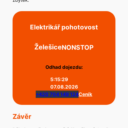
zbytek.
Elektrikář pohotovost
Želešice
NONSTOP
Odhad dojezdu:
5:15:29
07.08.2026
+420 704 149 124
Ceník
Závěr