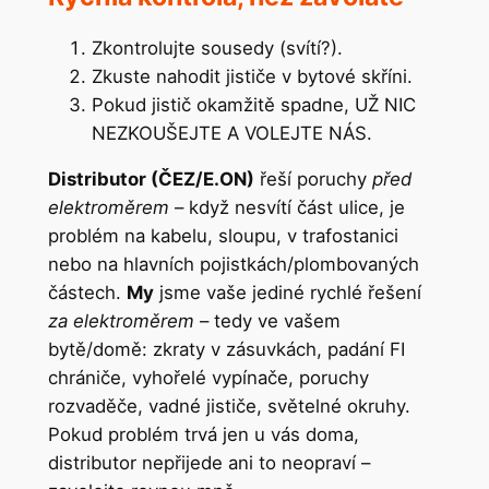
Zkontrolujte sousedy (svítí?).
Zkuste nahodit jističe v bytové skříni.
Pokud jistič okamžitě spadne, UŽ NIC
NEZKOUŠEJTE A VOLEJTE NÁS.
Distributor (ČEZ/E.ON)
řeší poruchy
před
elektroměrem
– když nesvítí část ulice, je
problém na kabelu, sloupu, v trafostanici
nebo na hlavních pojistkách/plombovaných
částech.
My
jsme vaše jediné rychlé řešení
za elektroměrem
– tedy ve vašem
bytě/domě: zkraty v zásuvkách, padání FI
chrániče, vyhořelé vypínače, poruchy
rozvaděče, vadné jističe, světelné okruhy.
Pokud problém trvá jen u vás doma,
distributor nepřijede ani to neopraví –