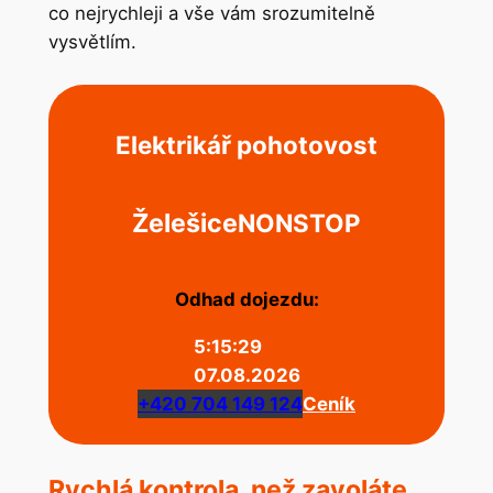
co nejrychleji a vše vám srozumitelně
vysvětlím.
Elektrikář pohotovost
Želešice
NONSTOP
Odhad dojezdu:
5:15:29
07.08.2026
+420 704 149 124
Ceník
Rychlá kontrola, než zavoláte