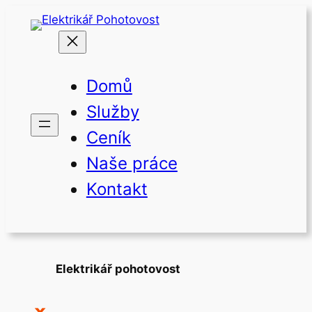
Přeskočit
na
obsah
Domů
Služby
Ceník
Naše práce
Kontakt
Elektrikář pohotovost