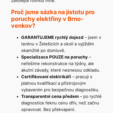
zavolejte rovnou mně.
Proč jsme sázka na jistotu pro
poruchy elektřiny v Brno-
venkov?
GARANTUJEME rychlý dojezd
– jsem v
terénu v Želešicích a okolí a vyjíždím
okamžitě po domluvě.
Specializace POUZE na poruchy
–
neřešíme rekonstrukce na týdny, ale
akutní závady, které nesnesou odkladu.
Certifikovaní elektrikáři
– pracuji s
platnou kvalifikací a přístrojovým
vybavením pro bezpečnou diagnostiku.
Transparentní cena předem
– po rychlé
diagnostice řeknu cenu dřív, než začnu
opravovat. Bez překvapení.