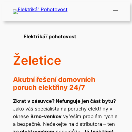
Přeskočit
na
obsah
Elektrikář pohotovost
Želetice
Akutní řešení domovních
poruch elektřiny 24/7
Zkrat v zásuvce? Nefunguje jen část bytu?
Jako váš specialista na poruchy elektřiny v
okrese
Brno-venkov
vyřeším problém rychle
a bezpečně. Nečekejte na distributora – ten
za elektroměrem
nepomůže.
Já (náš tým)