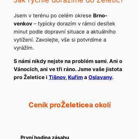
Jak rychle dorazíme do Želetic?
Jsem v terénu po celém okrese
Brno-
venkov
– typicky dorazím v rámci desítek
minut podle dopravní situace a aktuálního
vytížení. Zavolejte, vše si potvrdíme a
vyrážím.
S námi nikdy nejste na problém sami. Ani o
Vánocích, ani ve tři ráno. Jsme vaše jistota
pro Želetice i
Tišnov
,
Kuřim
a
Oslavany
.
Ceník pro
Želetice
a okolí
První hodina zásahu