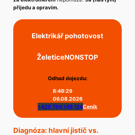
přijedu a opravím.
Elektrikář pohotovost
Želetice
NONSTOP
Odhad dojezdu:
8:48:29
06.08.2026
+420 704 149 124
Ceník
Diagnóza: hlavní jistič vs.