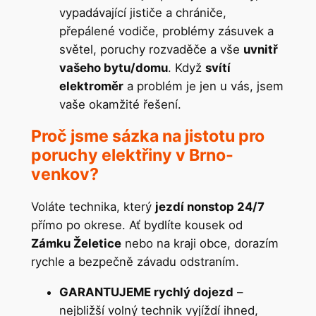
vypadávající jističe a chrániče,
přepálené vodiče, problémy zásuvek a
světel, poruchy rozvaděče a vše
uvnitř
vašeho bytu/domu
. Když
svítí
elektroměr
a problém je jen u vás, jsem
vaše okamžité řešení.
Proč jsme sázka na jistotu pro
poruchy elektřiny v Brno-
venkov?
Voláte technika, který
jezdí nonstop 24/7
přímo po okrese. Ať bydlíte kousek od
Zámku Želetice
nebo na kraji obce, dorazím
rychle a bezpečně závadu odstraním.
GARANTUJEME rychlý dojezd
–
nejbližší volný technik vyjíždí ihned,