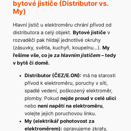
bytové jističe (Distributor vs.
My)
Hlavní jistič u elektroměru chrání přívod od
distributora a celý objekt.
Bytové jističe
v
rozvaděči pak hlídají jednotlivé okruhy
(zásuvky, světla, kuchyň, koupelnu…).
My
řešíme vše, co je
za hlavním jističem
– tedy
v bytě či domě.
Distributor (ČEZ/E.ON):
má na starosti
přívod k elektroměru, poruchy v síti,
spadlé vedení, poškozený elektroměr,
plomby. Pokud
nejde proud v celé ulici
nebo
není napětí na elektroměru
,
volejte jejich poruchovou linku.
My (elektrikář pohotovost za
elektroměrem):
opravujeme zkraty,