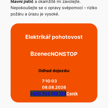
hlavní jistič
a okamžitě mi zavolejte.
Nepokoušejte se o opravy svépomocí – riziko
požáru a úrazu je vysoké.
Elektrikář pohotovost
Bzenec
NONSTOP
Odhad dojezdu:
7:10:03
08.08.2026
+420 704 149 124
Ceník