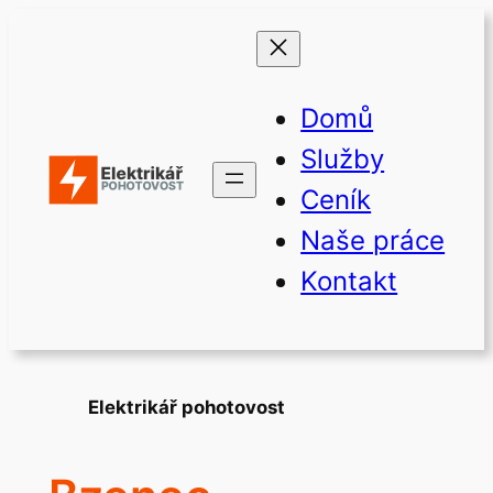
Přeskočit
na
obsah
Domů
Služby
Ceník
Naše práce
Kontakt
Elektrikář pohotovost