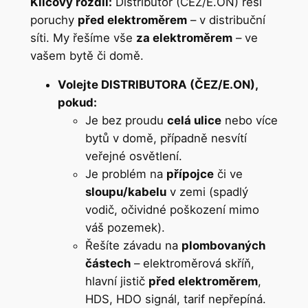
Klíčový rozdíl:
Distributor (ČEZ/E.ON) řeší
poruchy
před elektroměrem
– v distribuční
síti. My řešíme vše
za elektroměrem
– ve
vašem bytě či domě.
Volejte DISTRIBUTORA (ČEZ/E.ON),
pokud:
Je bez proudu
celá ulice
nebo více
bytů v domě, případně nesvítí
veřejné osvětlení.
Je problém na
přípojce
či ve
sloupu/kabelu
v zemi (spadlý
vodič, očividné poškození mimo
váš pozemek).
Řešíte závadu na
plombovaných
částech
– elektroměrová skříň,
hlavní jistič
před elektroměrem
,
HDS, HDO signál, tarif nepřepíná.