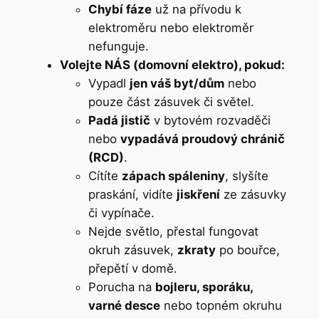
Chybí fáze
už na přívodu k
elektroměru nebo elektroměr
nefunguje.
Volejte NÁS (domovní elektro), pokud:
Vypadl
jen váš byt/dům
nebo
pouze část zásuvek či světel.
Padá jistič
v bytovém rozvaděči
nebo
vypadává proudový chránič
(RCD)
.
Cítíte
zápach spáleniny
, slyšíte
praskání, vidíte
jiskření
ze zásuvky
či vypínače.
Nejde světlo, přestal fungovat
okruh zásuvek,
zkraty
po bouřce,
přepětí v domě.
Porucha na
bojleru, sporáku,
varné desce
nebo topném okruhu