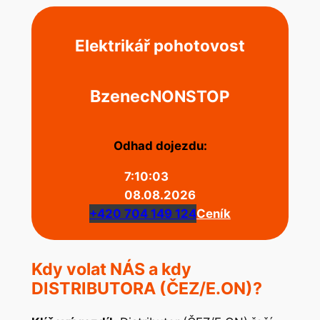
Elektrikář pohotovost
Bzenec
NONSTOP
Odhad dojezdu:
7:10:03
08.08.2026
+420 704 149 124
Ceník
Kdy volat NÁS a kdy
DISTRIBUTORA (ČEZ/E.ON)?