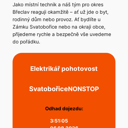
Jako místní technik a náš tým pro okres
Břeclav reaguji okamžitě – ať už jde o byt,
rodinný dům nebo provoz. Ať bydlíte u
Zámku Svatobořice nebo na okraji obce,
přijedeme rychle a bezpečně vše uvedeme
do pořádku.
Elektrikář pohotovost
Svatobořice
NONSTOP
Odhad dojezdu:
3:51:06