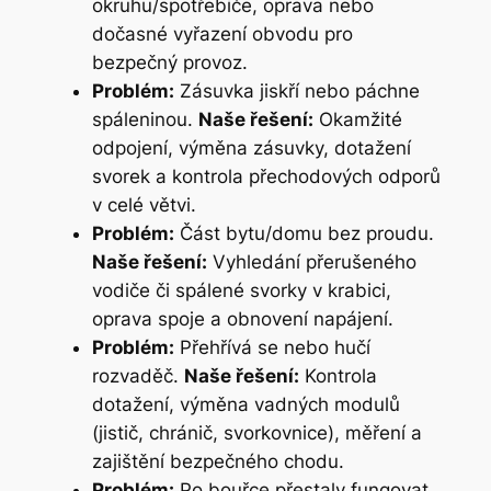
okruhu/spotřebiče, oprava nebo
dočasné vyřazení obvodu pro
bezpečný provoz.
Problém:
Zásuvka jiskří nebo páchne
spáleninou.
Naše řešení:
Okamžité
odpojení, výměna zásuvky, dotažení
svorek a kontrola přechodových odporů
v celé větvi.
Problém:
Část bytu/domu bez proudu.
Naše řešení:
Vyhledání přerušeného
vodiče či spálené svorky v krabici,
oprava spoje a obnovení napájení.
Problém:
Přehřívá se nebo hučí
rozvaděč.
Naše řešení:
Kontrola
dotažení, výměna vadných modulů
(jistič, chránič, svorkovnice), měření a
zajištění bezpečného chodu.
Problém:
Po bouřce přestaly fungovat