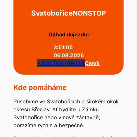
Svatobořice
NONSTOP
Odhad dojezdu:
3:51:06
06.08.2026
+420 704 149 124
Ceník
Kde pomáháme
Působíme ve Svatobořicích a širokém okolí
okresu Břeclav. Ať bydlíte u Zámku
Svatobořice nebo v nové zástavbě,
dorazíme rychle a bezpečně.