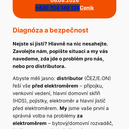
06.08.2026
+420 704 149 124
Ceník
Diagnóza a bezpečnost
Nejste si jisti? Hlavně na nic nesahejte.
Zavolejte nám, popište situaci a my vás
navedeme, zda jde o problém pro nás,
nebo pro distributora.
Abyste měli jasno:
distributor
(ČEZ/E.ON)
řeší vše
před elektroměrem
– přípojku,
venkovní vedení, hlavní domovní skříň
(HDS), pojistky, elektroměr a hlavní jistič
před elektroměrem.
My
jsme vaše první a
správná volba na problémy
za
elektroměrem
– bytový/domovní rozvaděč,